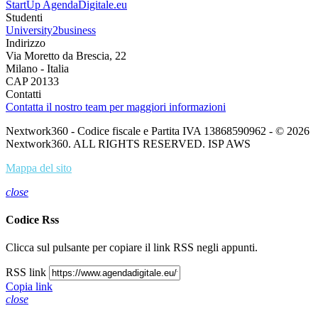
Sanità
AgendaDigitale.eu
Scuola
AgendaDigitale.eu
Startup e Open Innovation
Economyup
StartUp
AgendaDigitale.eu
Studenti
University2business
Indirizzo
Via Moretto da Brescia, 22
Milano - Italia
CAP 20133
Contatti
Contatta il nostro team per maggiori informazioni
Nextwork360 - Codice fiscale e Partita IVA 13868590962 - © 2026
Nextwork360. ALL RIGHTS RESERVED. ISP AWS
Mappa del sito
close
Codice Rss
Clicca sul pulsante per copiare il link RSS negli appunti.