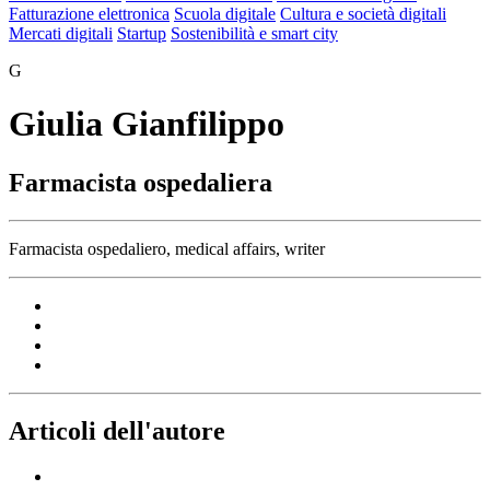
Industria 5.0/Innovazione in azienda
Libri
Procurement
dell'innovazione
Guide alla scelta tech
Infrastrutture digitali
Fatturazione elettronica
Scuola digitale
Cultura e società digitali
Mercati digitali
Startup
Sostenibilità e smart city
G
Giulia Gianfilippo
Farmacista ospedaliera
Farmacista ospedaliero, medical affairs, writer
Articoli dell'autore