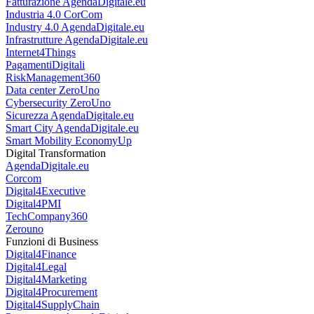
Cybersecurity360
Documenti
AgendaDigitale.eu
eCommerce
AgendaDigitale.eu
ESG360
Fatturazione
AgendaDigitale.eu
Industria 4.0
CorCom
Industry 4.0
AgendaDigitale.eu
Infrastrutture
AgendaDigitale.eu
Internet4Things
PagamentiDigitali
RiskManagement360
Data center
ZeroUno
Cybersecurity
ZeroUno
Sicurezza
AgendaDigitale.eu
Smart City
AgendaDigitale.eu
Smart Mobility
EconomyUp
Digital Transformation
AgendaDigitale.eu
Corcom
Digital4Executive
Digital4PMI
TechCompany360
Zerouno
Funzioni di Business
Digital4Finance