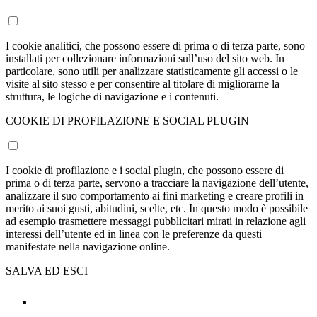
esempio potrà accedere al proprio profilo senza dover eseguire ogni
volta il login oppure potrà selezionare la lingua con cui desidera
navigare il sito senza doverla impostare ogni volta.
COOKIE ANALITICI
I cookie analitici, che possono essere di prima o di terza parte, sono
installati per collezionare informazioni sull’uso del sito web. In
particolare, sono utili per analizzare statisticamente gli accessi o le
visite al sito stesso e per consentire al titolare di migliorarne la
struttura, le logiche di navigazione e i contenuti.
COOKIE DI PROFILAZIONE E SOCIAL PLUGIN
I cookie di profilazione e i social plugin, che possono essere di
prima o di terza parte, servono a tracciare la navigazione dell’utente,
analizzare il suo comportamento ai fini marketing e creare profili in
merito ai suoi gusti, abitudini, scelte, etc. In questo modo è possibile
ad esempio trasmettere messaggi pubblicitari mirati in relazione agli
interessi dell’utente ed in linea con le preferenze da questi
manifestate nella navigazione online.