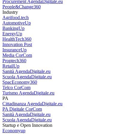
Digital4Legal
Digital4Marketing
Digital4Procurement
Digital4SupplyChain
Procurement
AgendaDigitale.eu
People&Change360
Industry
Agrifood.tech
AutomotiveUp
BankingUp
EnergyUp
HealthTech360
Innovation Post
InsuranceUp
Media
CorCom
Proptech360
RetailUp
Sanità
AgendaDigitale.eu
Scuola
AgendaDigitale.eu
SpacEconomy360
Telco
CorCom
Turismo
AgendaDigitale.eu
PA
Cittadinanza
AgendaDigitale.eu
PA Digitale
CorCom