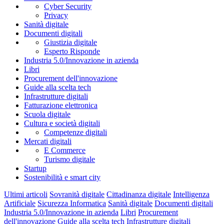
Intelligenza Artificiale
Sicurezza Informatica
Cyber Security
Privacy
Sanità digitale
Documenti digitali
Giustizia digitale
Esperto Risponde
Industria 5.0/Innovazione in azienda
Libri
Procurement dell'innovazione
Guide alla scelta tech
Infrastrutture digitali
Fatturazione elettronica
Scuola digitale
Cultura e società digitali
Competenze digitali
Mercati digitali
E Commerce
Turismo digitale
Startup
Sostenibilità e smart city
Ultimi articoli
Sovranità digitale
Cittadinanza digitale
Intelligenza
Artificiale
Sicurezza Informatica
Sanità digitale
Documenti digitali