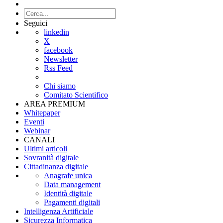
Seguici
linkedin
X
facebook
Newsletter
Rss Feed
Chi siamo
Comitato Scientifico
AREA PREMIUM
Whitepaper
Eventi
Webinar
CANALI
Ultimi articoli
Sovranità digitale
Cittadinanza digitale
Anagrafe unica
Data management
Identità digitale
Pagamenti digitali