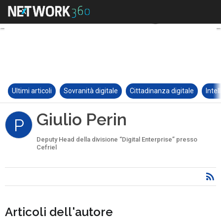
Ultimi articoli
Sovranità digitale
Cittadinanza digitale
Intel
Giulio Perin
P
Deputy Head della divisione “Digital Enterprise” presso
Cefriel
Articoli dell'autore