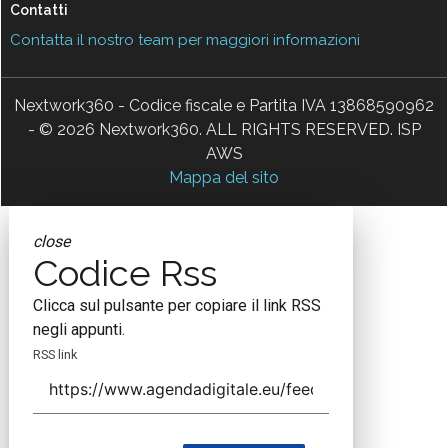
Contatti
Contatta il nostro team per maggiori informazioni
Nextwork360 - Codice fiscale e Partita IVA 13868590962
- © 2026 Nextwork360. ALL RIGHTS RESERVED. ISP
AWS
Mappa del sito
close
Codice Rss
Clicca sul pulsante per copiare il link RSS
negli appunti.
RSS link