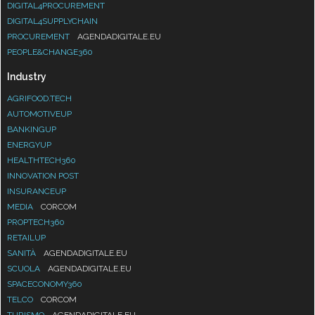
DIGITAL4PROCUREMENT
DIGITAL4SUPPLYCHAIN
PROCUREMENT
AGENDADIGITALE.EU
PEOPLE&CHANGE360
Industry
AGRIFOOD.TECH
AUTOMOTIVEUP
BANKINGUP
ENERGYUP
HEALTHTECH360
INNOVATION POST
INSURANCEUP
MEDIA
CORCOM
PROPTECH360
RETAILUP
SANITÀ
AGENDADIGITALE.EU
SCUOLA
AGENDADIGITALE.EU
SPACECONOMY360
TELCO
CORCOM
TURISMO
AGENDADIGITALE.EU