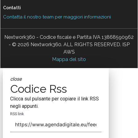
Contatti
Contatta il nostro team per maggiori informazioni
Nextwork360 - Codice fiscale e Partita IVA 13868590962
- © 2026 Nextwork360. ALL RIGHTS RESERVED. ISP
AWS
Mappa del sito
close
Codice Rss
Clicca sul pulsante per copiare il link RSS
negli appunti.
RSS link