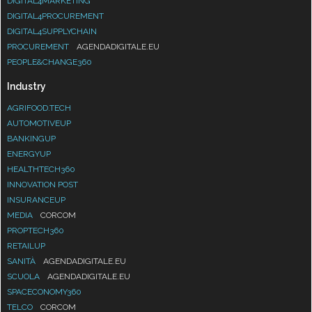
DIGITAL4MARKETING
DIGITAL4PROCUREMENT
DIGITAL4SUPPLYCHAIN
PROCUREMENT
AGENDADIGITALE.EU
PEOPLE&CHANGE360
Industry
AGRIFOOD.TECH
AUTOMOTIVEUP
BANKINGUP
ENERGYUP
HEALTHTECH360
INNOVATION POST
INSURANCEUP
MEDIA
CORCOM
PROPTECH360
RETAILUP
SANITÀ
AGENDADIGITALE.EU
SCUOLA
AGENDADIGITALE.EU
SPACECONOMY360
TELCO
CORCOM