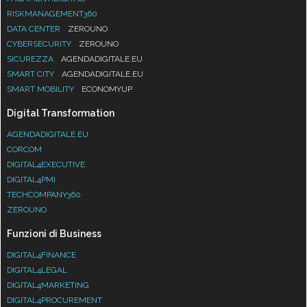
RISKMANAGEMENT360
DATA CENTER
ZEROUNO
CYBERSECURITY
ZEROUNO
SICUREZZA
AGENDADIGITALE.EU
SMART CITY
AGENDADIGITALE.EU
SMART MOBILITY
ECONOMYUP
Digital Transformation
AGENDADIGITALE.EU
CORCOM
DIGITAL4EXECUTIVE
DIGITAL4PMI
TECHCOMPANY360
ZEROUNO
Funzioni di Business
DIGITAL4FINANCE
DIGITAL4LEGAL
DIGITAL4MARKETING
DIGITAL4PROCUREMENT