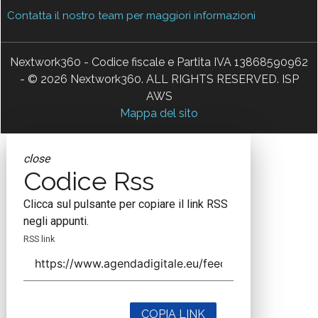
Contatta il nostro team per maggiori informazioni
Nextwork360 - Codice fiscale e Partita IVA 13868590962
- © 2026 Nextwork360. ALL RIGHTS RESERVED. ISP
AWS
Mappa del sito
close
Codice Rss
Clicca sul pulsante per copiare il link RSS
negli appunti.
RSS link
COPIA LINK