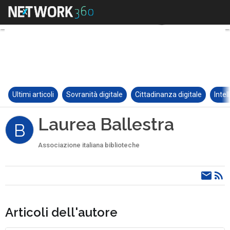
Ultimi articoli
Sovranità digitale
Cittadinanza digitale
Intel
Laurea Ballestra
B
Associazione italiana biblioteche
Articoli dell'autore