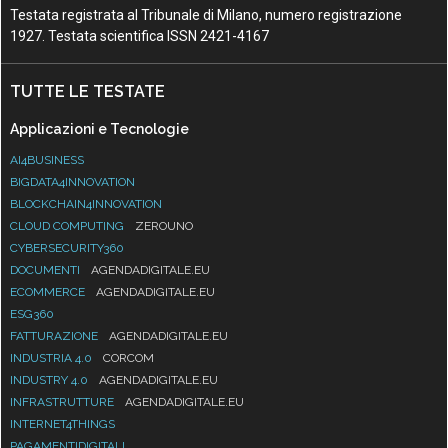
Testata registrata al Tribunale di Milano, numero registrazione
1927. Testata scientifica ISSN 2421-4167
TUTTE LE TESTATE
Applicazioni e Tecnologie
AI4BUSINESS
BIGDATA4INNOVATION
BLOCKCHAIN4INNOVATION
CLOUD COMPUTING
ZEROUNO
CYBERSECURITY360
DOCUMENTI
AGENDADIGITALE.EU
ECOMMERCE
AGENDADIGITALE.EU
ESG360
FATTURAZIONE
AGENDADIGITALE.EU
INDUSTRIA 4.0
CORCOM
INDUSTRY 4.0
AGENDADIGITALE.EU
INFRASTRUTTURE
AGENDADIGITALE.EU
INTERNET4THINGS
PAGAMENTIDIGITALI