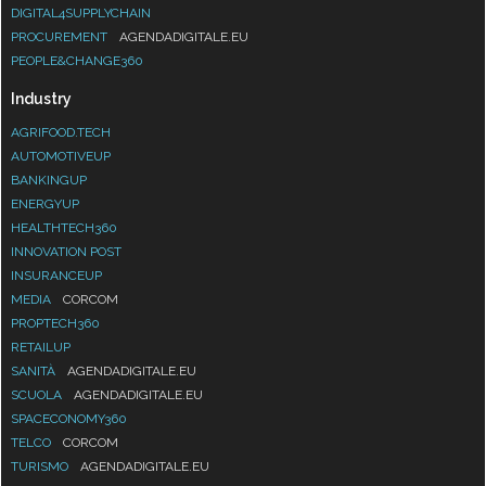
DIGITAL4SUPPLYCHAIN
PROCUREMENT
AGENDADIGITALE.EU
PEOPLE&CHANGE360
Industry
AGRIFOOD.TECH
AUTOMOTIVEUP
BANKINGUP
ENERGYUP
HEALTHTECH360
INNOVATION POST
INSURANCEUP
MEDIA
CORCOM
PROPTECH360
RETAILUP
SANITÀ
AGENDADIGITALE.EU
SCUOLA
AGENDADIGITALE.EU
SPACECONOMY360
TELCO
CORCOM
TURISMO
AGENDADIGITALE.EU