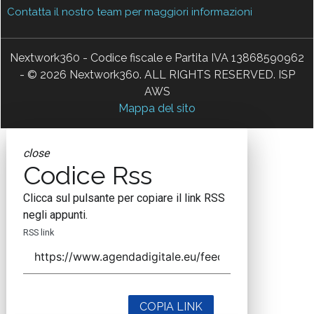
Contatta il nostro team per maggiori informazioni
Nextwork360 - Codice fiscale e Partita IVA 13868590962
- © 2026 Nextwork360. ALL RIGHTS RESERVED. ISP
AWS
Mappa del sito
close
Codice Rss
Clicca sul pulsante per copiare il link RSS
negli appunti.
RSS link
COPIA LINK