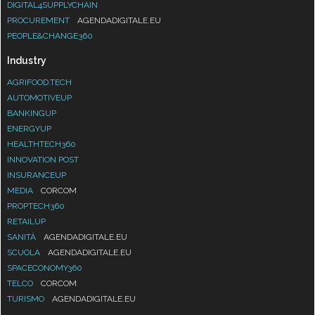
DIGITAL4SUPPLYCHAIN
PROCUREMENT
AGENDADIGITALE.EU
PEOPLE&CHANGE360
Industry
AGRIFOOD.TECH
AUTOMOTIVEUP
BANKINGUP
ENERGYUP
HEALTHTECH360
INNOVATION POST
INSURANCEUP
MEDIA
CORCOM
PROPTECH360
RETAILUP
SANITÀ
AGENDADIGITALE.EU
SCUOLA
AGENDADIGITALE.EU
SPACECONOMY360
TELCO
CORCOM
TURISMO
AGENDADIGITALE.EU