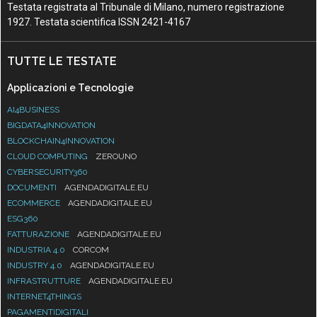
Testata registrata al Tribunale di Milano, numero registrazione
1927. Testata scientifica ISSN 2421-4167
TUTTE LE TESTATE
Applicazioni e Tecnologie
AI4BUSINESS
BIGDATA4INNOVATION
BLOCKCHAIN4INNOVATION
CLOUD COMPUTING
ZEROUNO
CYBERSECURITY360
DOCUMENTI
AGENDADIGITALE.EU
ECOMMERCE
AGENDADIGITALE.EU
ESG360
FATTURAZIONE
AGENDADIGITALE.EU
INDUSTRIA 4.0
CORCOM
INDUSTRY 4.0
AGENDADIGITALE.EU
INFRASTRUTTURE
AGENDADIGITALE.EU
INTERNET4THINGS
PAGAMENTIDIGITALI