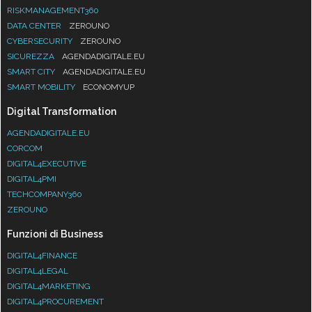
RISKMANAGEMENT360
DATA CENTER
ZEROUNO
CYBERSECURITY
ZEROUNO
SICUREZZA
AGENDADIGITALE.EU
SMART CITY
AGENDADIGITALE.EU
SMART MOBILITY
ECONOMYUP
Digital Transformation
AGENDADIGITALE.EU
CORCOM
DIGITAL4EXECUTIVE
DIGITAL4PMI
TECHCOMPANY360
ZEROUNO
Funzioni di Business
DIGITAL4FINANCE
DIGITAL4LEGAL
DIGITAL4MARKETING
DIGITAL4PROCUREMENT