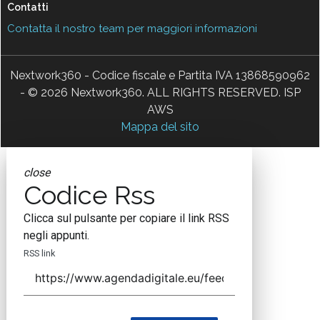
Contatti
Contatta il nostro team per maggiori informazioni
Nextwork360 - Codice fiscale e Partita IVA 13868590962
- © 2026 Nextwork360. ALL RIGHTS RESERVED. ISP
AWS
Mappa del sito
close
Codice Rss
Clicca sul pulsante per copiare il link RSS
negli appunti.
RSS link