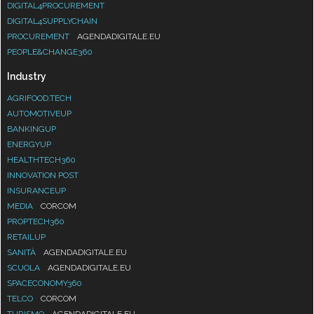
DIGITAL4PROCUREMENT
DIGITAL4SUPPLYCHAIN
PROCUREMENT
AGENDADIGITALE.EU
PEOPLE&CHANGE360
Industry
AGRIFOOD.TECH
AUTOMOTIVEUP
BANKINGUP
ENERGYUP
HEALTHTECH360
INNOVATION POST
INSURANCEUP
MEDIA
CORCOM
PROPTECH360
RETAILUP
SANITÀ
AGENDADIGITALE.EU
SCUOLA
AGENDADIGITALE.EU
SPACECONOMY360
TELCO
CORCOM
TURISMO
AGENDADIGITALE.EU