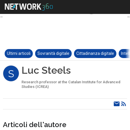
Ultimi articoli
Sovranità digitale
Cittadinanza digitale
Intel
Luc Steels
S
Research professor at the Catalan Institute for Advanced
Studies (ICREA)
Articoli dell'autore