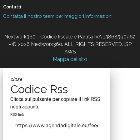
Contatti
Contatta il nostro team per maggiori informazioni
Nextwork360 - Codice fiscale e Partita IVA 13868590962
- © 2026 Nextwork360. ALL RIGHTS RESERVED. ISP
AWS
Mappa del sito
close
Codice Rss
Clicca sul pulsante per copiare il link RSS
negli appunti.
RSS link