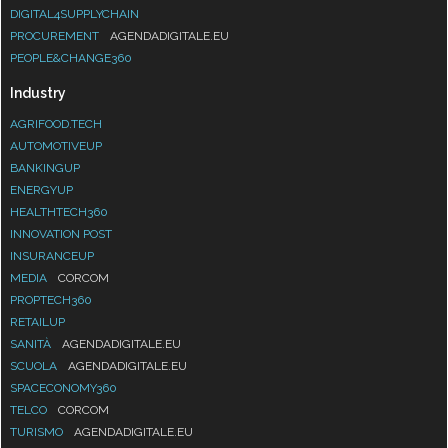
DIGITAL4SUPPLYCHAIN
PROCUREMENT
AGENDADIGITALE.EU
PEOPLE&CHANGE360
Industry
AGRIFOOD.TECH
AUTOMOTIVEUP
BANKINGUP
ENERGYUP
HEALTHTECH360
INNOVATION POST
INSURANCEUP
MEDIA
CORCOM
PROPTECH360
RETAILUP
SANITÀ
AGENDADIGITALE.EU
SCUOLA
AGENDADIGITALE.EU
SPACECONOMY360
TELCO
CORCOM
TURISMO
AGENDADIGITALE.EU