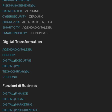
RISKMANAGEMENT360
DATA CENTER
ZEROUNO
CYBERSECURITY
ZEROUNO
SICUREZZA
AGENDADIGITALE.EU
SMART CITY
AGENDADIGITALE.EU
SMART MOBILITY
ECONOMYUP
Digital Transformation
AGENDADIGITALE.EU
CORCOM
DIGITAL4EXECUTIVE
DIGITAL4PMI
TECHCOMPANY360
ZEROUNO
Funzioni di Business
DIGITAL4FINANCE
DIGITAL4LEGAL
DIGITAL4MARKETING
DIGITAL4PROCUREMENT