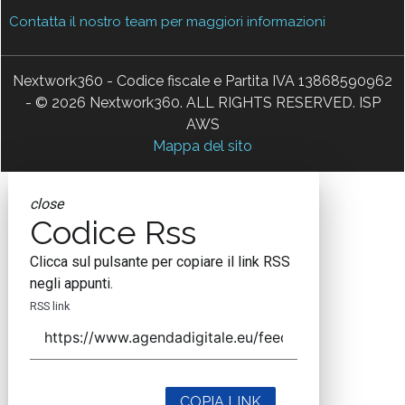
Contatta il nostro team per maggiori informazioni
Nextwork360 - Codice fiscale e Partita IVA 13868590962
- © 2026 Nextwork360. ALL RIGHTS RESERVED. ISP
AWS
Mappa del sito
close
Codice Rss
Clicca sul pulsante per copiare il link RSS
negli appunti.
RSS link
COPIA LINK