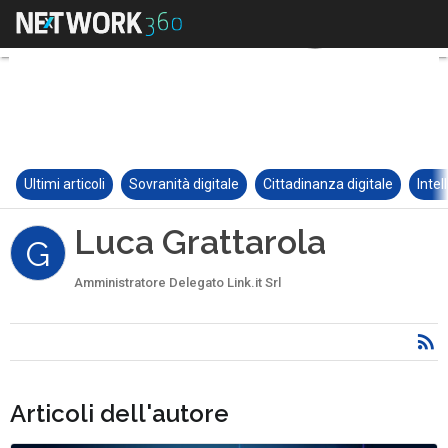
Ultimi articoli
Sovranità digitale
Cittadinanza digitale
Intel
Luca Grattarola
G
Amministratore Delegato Link.it Srl
Articoli dell'autore