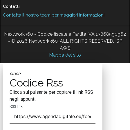
Contatti
Contatta il nostro team per maggiori informazioni
Nextwork360 - Codice fiscale e Partita IVA 13868590962
- © 2026 Nextwork360. ALL RIGHTS RESERVED. ISP
AWS
Mappa del sito
close
Codice Rss
Clicca sul pulsante per copiare il link RSS
negli appunti.
RSS link