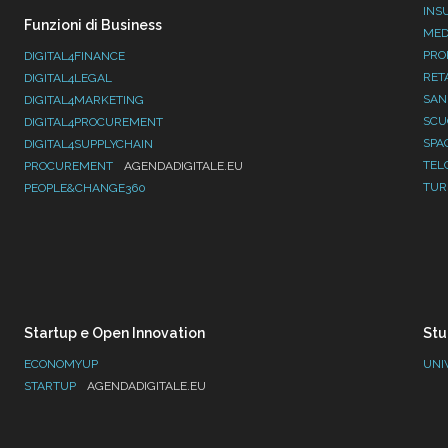
INS
Funzioni di Business
MED
PRO
DIGITAL4FINANCE
RET
DIGITAL4LEGAL
SAN
DIGITAL4MARKETING
SC
DIGITAL4PROCUREMENT
SPA
DIGITAL4SUPPLYCHAIN
TEL
PROCUREMENT
AGENDADIGITALE.EU
TUR
PEOPLE&CHANGE360
Startup e Open Innovation
Stu
ECONOMYUP
UNI
STARTUP
AGENDADIGITALE.EU