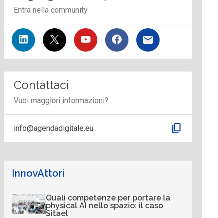
Entra nella community
Contattaci
Vuoi maggiori informazioni?
content_copy
info@agendadigitale.eu
InnovAttori
Quali competenze per portare la
physical AI nello spazio: il caso
Sitael