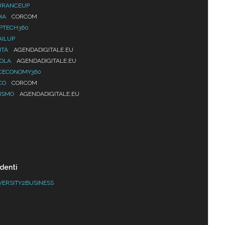
URANCEUP
IA
CORCOM
PTECH360
AILUP
ITÀ
AGENDADIGITALE.EU
UOLA
AGENDADIGITALE.EU
CECONOMY360
CO
CORCOM
ISMO
AGENDADIGITALE.EU
denti
VERSITY2BUSINESS