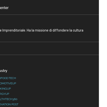
enter
ne Imprenditoriale. Ha la missione di diffondere la cultura
ustry
IFOOD.TECH
OMOTIVEUP
KINGUP
RGYUP
LTHTECH360
OVATION POST