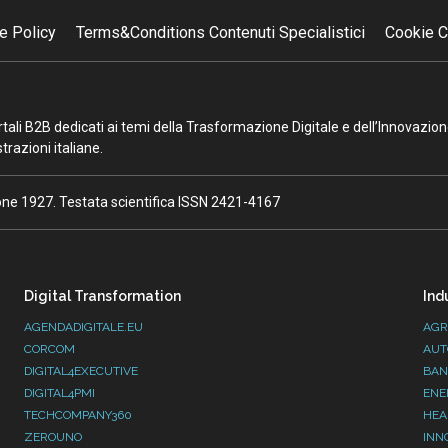
e Policy
Terms&Conditions Contenuti Specialistici
Cookie C
portali B2B dedicati ai temi della Trasformazione Digitale e dell’Innovazio
razioni italiane.
ione 1927. Testata scientifica ISSN 2421-4167
Digital Transformation
Ind
AGENDADIGITALE.EU
AGR
CORCOM
AUT
DIGITAL4EXECUTIVE
BAN
DIGITAL4PMI
ENE
TECHCOMPANY360
HEA
ZEROUNO
INN