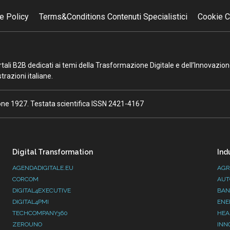
e Policy
Terms&Conditions Contenuti Specialistici
Cookie C
portali B2B dedicati ai temi della Trasformazione Digitale e dell’Innovazio
razioni italiane.
ione 1927. Testata scientifica ISSN 2421-4167
Digital Transformation
Ind
AGENDADIGITALE.EU
AGR
CORCOM
AUT
DIGITAL4EXECUTIVE
BAN
DIGITAL4PMI
ENE
TECHCOMPANY360
HEA
ZEROUNO
INN