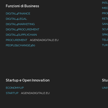
INS
Funzioni di Business
MED
PRO
DIGITAL4FINANCE
RET
DIGITAL4LEGAL
SAN
DIGITAL4MARKETING
SC
DIGITAL4PROCUREMENT
SPA
DIGITAL4SUPPLYCHAIN
TEL
PROCUREMENT
AGENDADIGITALE.EU
TUR
PEOPLE&CHANGE360
Startup e Open Innovation
Stu
ECONOMYUP
UNI
STARTUP
AGENDADIGITALE.EU