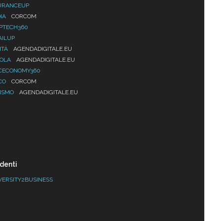
URANCEUP
IA
CORCOM
PTECH360
AILUP
ITÀ
AGENDADIGITALE.EU
UOLA
AGENDADIGITALE.EU
CECONOMY360
CO
CORCOM
ISMO
AGENDADIGITALE.EU
denti
VERSITY2BUSINESS