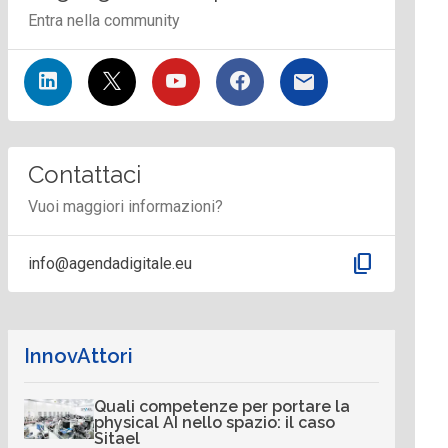
Entra nella community
Contattaci
Vuoi maggiori informazioni?
content_copy
info@agendadigitale.eu
InnovAttori
Quali competenze per portare la
physical AI nello spazio: il caso
Sitael