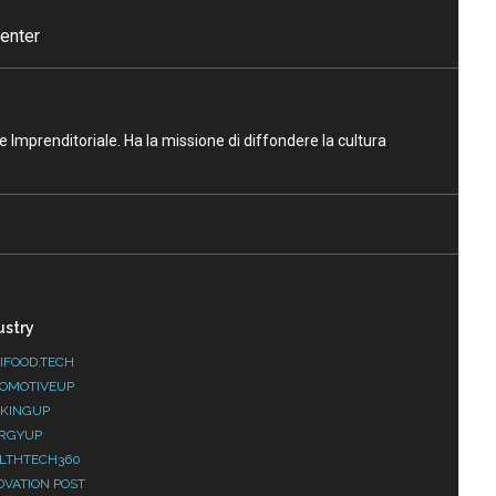
enter
ne Imprenditoriale. Ha la missione di diffondere la cultura
ustry
IFOOD.TECH
OMOTIVEUP
KINGUP
RGYUP
LTHTECH360
OVATION POST