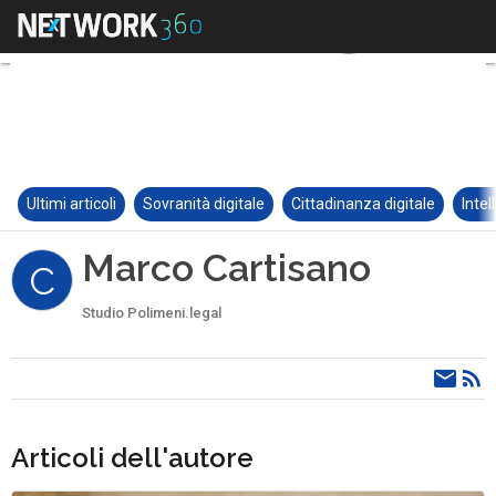
Ultimi articoli
Sovranità digitale
Cittadinanza digitale
Intel
Marco Cartisano
C
Studio Polimeni.legal
Articoli dell'autore