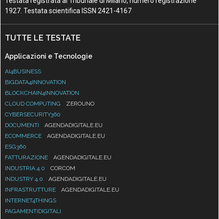
Testata registrata al Tribunale di Milano, numero registrazione
1927. Testata scientifica ISSN 2421-4167
TUTTE LE TESTATE
Applicazioni e Tecnologie
AI4BUSINESS
BIGDATA4INNOVATION
BLOCKCHAIN4INNOVATION
CLOUD COMPUTING
ZEROUNO
CYBERSECURITY360
DOCUMENTI
AGENDADIGITALE.EU
ECOMMERCE
AGENDADIGITALE.EU
ESG360
FATTURAZIONE
AGENDADIGITALE.EU
INDUSTRIA 4.0
CORCOM
INDUSTRY 4.0
AGENDADIGITALE.EU
INFRASTRUTTURE
AGENDADIGITALE.EU
INTERNET4THINGS
PAGAMENTIDIGITALI