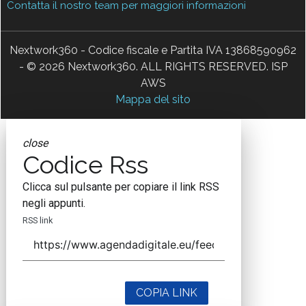
Contatta il nostro team per maggiori informazioni
Nextwork360 - Codice fiscale e Partita IVA 13868590962
- © 2026 Nextwork360. ALL RIGHTS RESERVED. ISP
AWS
Mappa del sito
close
Codice Rss
Clicca sul pulsante per copiare il link RSS
negli appunti.
RSS link
COPIA LINK