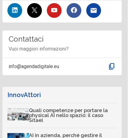
Contattaci
Vuoi maggiori informazioni?
content_copy
info@agendadigitale.eu
InnovAttori
Quali competenze per portare la
physical AI nello spazio: il caso
Sitael
AI in azienda, perché gestire il