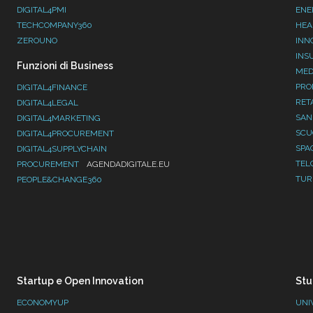
DIGITAL4PMI
ENE
TECHCOMPANY360
HEA
ZEROUNO
INN
INS
Funzioni di Business
MED
PRO
DIGITAL4FINANCE
RET
DIGITAL4LEGAL
SAN
DIGITAL4MARKETING
SC
DIGITAL4PROCUREMENT
SPA
DIGITAL4SUPPLYCHAIN
TEL
PROCUREMENT
AGENDADIGITALE.EU
TUR
PEOPLE&CHANGE360
Startup e Open Innovation
Stu
ECONOMYUP
UNI