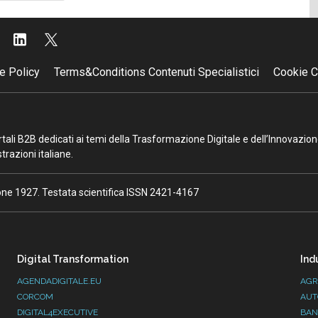
successiva
e Policy
Terms&Conditions Contenuti Specialistici
Cookie C
portali B2B dedicati ai temi della Trasformazione Digitale e dell’Innovazio
razioni italiane.
ione 1927. Testata scientifica ISSN 2421-4167
Digital Transformation
Ind
AGENDADIGITALE.EU
AGR
CORCOM
AUT
DIGITAL4EXECUTIVE
BAN