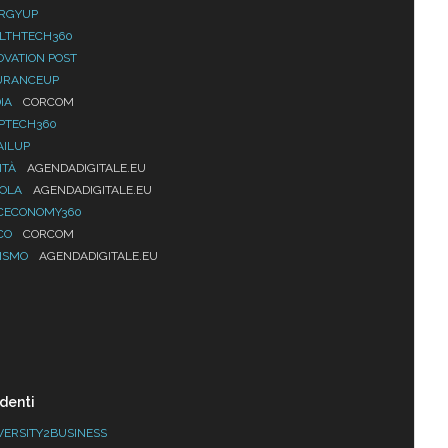
RGYUP
LTHTECH360
OVATION POST
URANCEUP
IA
CORCOM
PTECH360
AILUP
ITÀ
AGENDADIGITALE.EU
UOLA
AGENDADIGITALE.EU
CECONOMY360
CO
CORCOM
ISMO
AGENDADIGITALE.EU
denti
VERSITY2BUSINESS