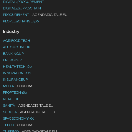
DIGITAL4PROCUREMENT
DIGITAL4SUPPLYCHAIN
PROCUREMENT
AGENDADIGITALE.EU
PEOPLE&CHANGE360
Industry
AGRIFOOD.TECH
AUTOMOTIVEUP
BANKINGUP
ENERGYUP
HEALTHTECH360
INNOVATION POST
INSURANCEUP
MEDIA
CORCOM
PROPTECH360
RETAILUP
SANITÀ
AGENDADIGITALE.EU
SCUOLA
AGENDADIGITALE.EU
SPACECONOMY360
TELCO
CORCOM
TURISMO
AGENDADIGITALE.EU