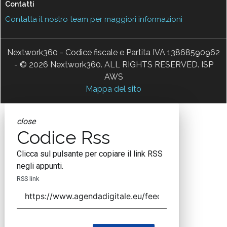
Contatti
Contatta il nostro team per maggiori informazioni
Nextwork360 - Codice fiscale e Partita IVA 13868590962
- © 2026 Nextwork360. ALL RIGHTS RESERVED. ISP
AWS
Mappa del sito
close
Codice Rss
Clicca sul pulsante per copiare il link RSS
negli appunti.
RSS link