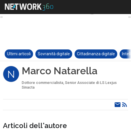
Ultimi articoli
Sovranità digitale
Cittadinanza digitale
Intel
Marco Natarella
N
Dottore commercialista, Senior Associate di LS Lexjus
Sinacta
Articoli dell'autore