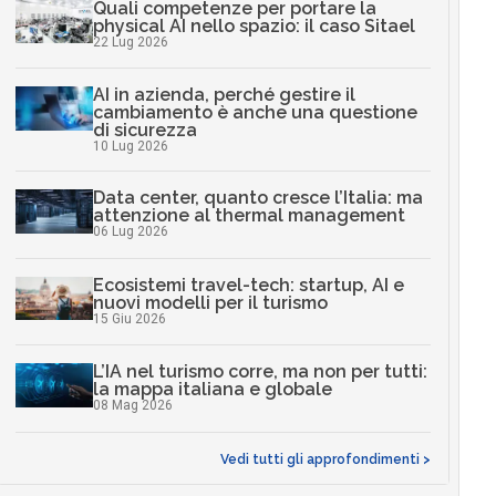
Quali competenze per portare la
physical AI nello spazio: il caso Sitael
22 Lug 2026
AI in azienda, perché gestire il
cambiamento è anche una questione
di sicurezza
10 Lug 2026
Data center, quanto cresce l’Italia: ma
attenzione al thermal management
06 Lug 2026
Ecosistemi travel-tech: startup, AI e
nuovi modelli per il turismo
15 Giu 2026
L’IA nel turismo corre, ma non per tutti:
la mappa italiana e globale
08 Mag 2026
Vedi tutti gli approfondimenti >