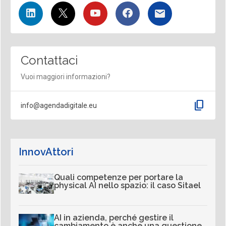
Contattaci
Vuoi maggiori informazioni?
content_copy
info@agendadigitale.eu
InnovAttori
Quali competenze per portare la
physical AI nello spazio: il caso Sitael
AI in azienda, perché gestire il
cambiamento è anche una questione