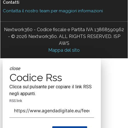
Contatti
Contatta il nostro team per maggiori informazioni
Nextwork360 - Codice fiscale e Partita IVA 13868590962
- © 2026 Nextwork360. ALL RIGHTS RESERVED. ISP
AWS
Mappa del sito
close
Codice Rss
Clicca sul pulsante per copiare il link RSS
negli appunti.
RSS link