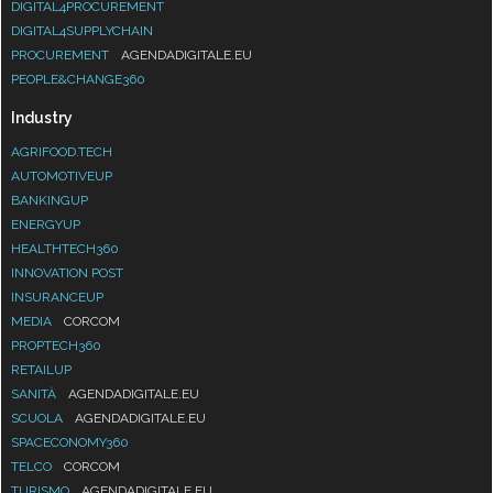
DIGITAL4PROCUREMENT
DIGITAL4SUPPLYCHAIN
PROCUREMENT
AGENDADIGITALE.EU
PEOPLE&CHANGE360
Industry
AGRIFOOD.TECH
AUTOMOTIVEUP
BANKINGUP
ENERGYUP
HEALTHTECH360
INNOVATION POST
INSURANCEUP
MEDIA
CORCOM
PROPTECH360
RETAILUP
SANITÀ
AGENDADIGITALE.EU
SCUOLA
AGENDADIGITALE.EU
SPACECONOMY360
TELCO
CORCOM
TURISMO
AGENDADIGITALE.EU