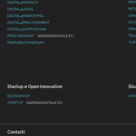
PRO
DIGITAL4FINANCE
RET
DIGITAL4LEGAL
SAN
DIGITAL4MARKETING
SC
DIGITAL4PROCUREMENT
SPA
DIGITAL4SUPPLYCHAIN
TEL
PROCUREMENT
AGENDADIGITALE.EU
TUR
PEOPLE&CHANGE360
Startup e Open Innovation
Stu
ECONOMYUP
UNI
STARTUP
AGENDADIGITALE.EU
Contatti