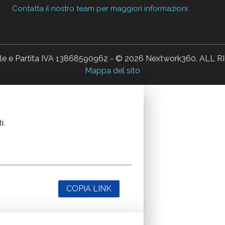
Contatta il nostro team per maggiori informazioni
ale e Partita IVA 13868590962 - © 2026 Nextwork360. AL
Mappa del sito
i.
COPIA LINK