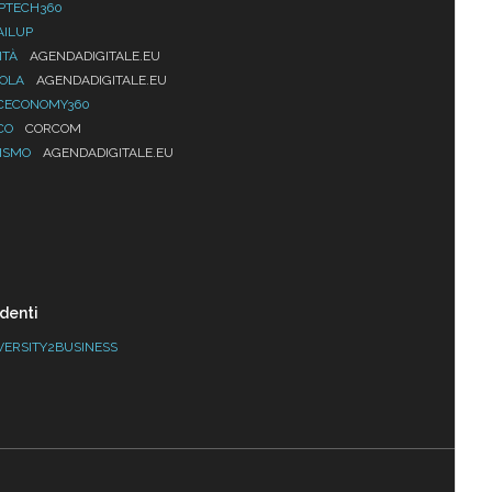
PTECH360
AILUP
ITÀ
AGENDADIGITALE.EU
UOLA
AGENDADIGITALE.EU
CECONOMY360
CO
CORCOM
ISMO
AGENDADIGITALE.EU
denti
VERSITY2BUSINESS