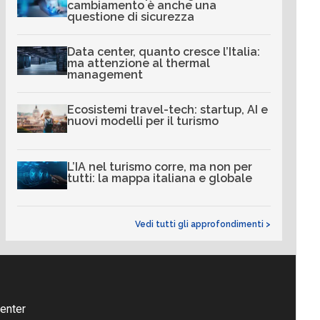
cambiamento è anche una
questione di sicurezza
Data center, quanto cresce l’Italia:
ma attenzione al thermal
management
Ecosistemi travel-tech: startup, AI e
nuovi modelli per il turismo
L’IA nel turismo corre, ma non per
tutti: la mappa italiana e globale
Vedi tutti gli approfondimenti >
enter