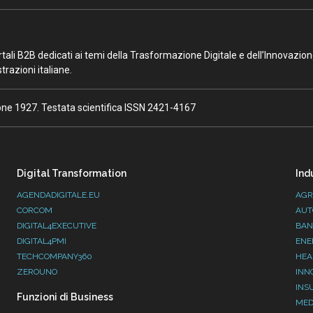
portali B2B dedicati ai temi della Trasformazione Digitale e dell’Innovazio
razioni italiane.
ione 1927. Testata scientifica ISSN 2421-4167
Digital Transformation
Ind
AGENDADIGITALE.EU
AGR
CORCOM
AUT
DIGITAL4EXECUTIVE
BAN
DIGITAL4PMI
ENE
TECHCOMPANY360
HEA
ZEROUNO
INN
INS
Funzioni di Business
MED