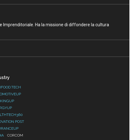
ne Imprenditoriale. Ha la missione di diffondere la cultura
ustry
IFOOD.TECH
OMOTIVEUP
KINGUP
RGYUP
LTHTECH360
OVATION POST
URANCEUP
IA
CORCOM