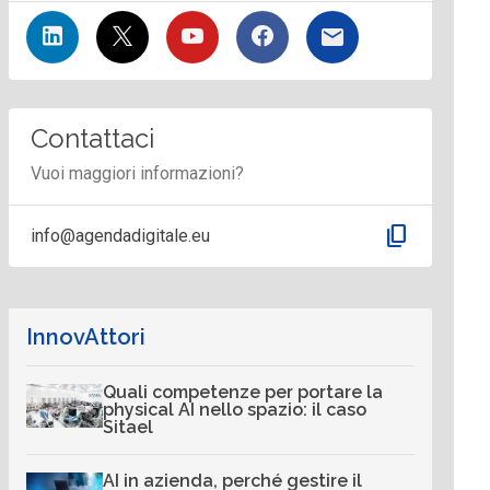
Contattaci
Vuoi maggiori informazioni?
content_copy
info@agendadigitale.eu
InnovAttori
Quali competenze per portare la
physical AI nello spazio: il caso
Sitael
AI in azienda, perché gestire il