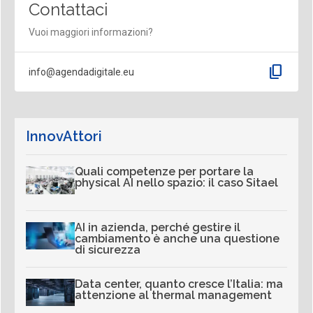
Contattaci
Vuoi maggiori informazioni?
content_copy
info@agendadigitale.eu
InnovAttori
Quali competenze per portare la
physical AI nello spazio: il caso Sitael
AI in azienda, perché gestire il
cambiamento è anche una questione
di sicurezza
Data center, quanto cresce l’Italia: ma
attenzione al thermal management