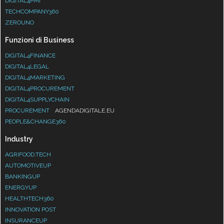
DIGITAL4PMI
TECHCOMPANY360
ZEROUNO
Funzioni di Business
DIGITAL4FINANCE
DIGITAL4LEGAL
DIGITAL4MARKETING
DIGITAL4PROCUREMENT
DIGITAL4SUPPLYCHAIN
PROCUREMENT
AGENDADIGITALE.EU
PEOPLE&CHANGE360
Industry
AGRIFOOD.TECH
AUTOMOTIVEUP
BANKINGUP
ENERGYUP
HEALTHTECH360
INNOVATION POST
INSURANCEUP