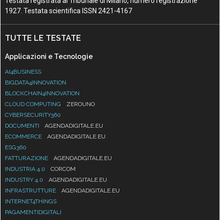
Testata registrata al Tribunale di Milano, numero registrazione
1927. Testata scientifica ISSN 2421-4167
TUTTE LE TESTATE
Applicazioni e Tecnologie
AI4BUSINESS
BIGDATA4INNOVATION
BLOCKCHAIN4INNOVATION
CLOUD COMPUTING
ZEROUNO
CYBERSECURITY360
DOCUMENTI
AGENDADIGITALE.EU
ECOMMERCE
AGENDADIGITALE.EU
ESG360
FATTURAZIONE
AGENDADIGITALE.EU
INDUSTRIA 4.0
CORCOM
INDUSTRY 4.0
AGENDADIGITALE.EU
INFRASTRUTTURE
AGENDADIGITALE.EU
INTERNET4THINGS
PAGAMENTIDIGITALI