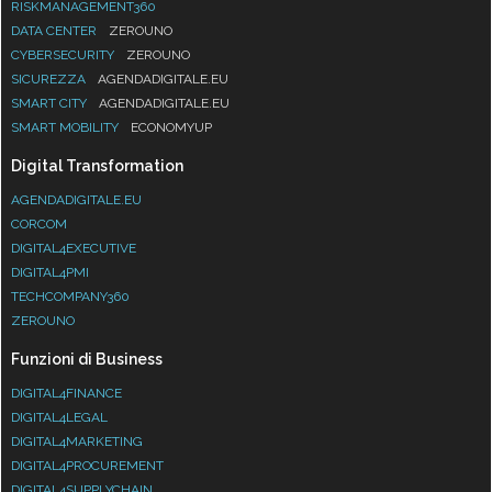
RISKMANAGEMENT360
DATA CENTER
ZEROUNO
CYBERSECURITY
ZEROUNO
SICUREZZA
AGENDADIGITALE.EU
SMART CITY
AGENDADIGITALE.EU
SMART MOBILITY
ECONOMYUP
Digital Transformation
AGENDADIGITALE.EU
CORCOM
DIGITAL4EXECUTIVE
DIGITAL4PMI
TECHCOMPANY360
ZEROUNO
Funzioni di Business
DIGITAL4FINANCE
DIGITAL4LEGAL
DIGITAL4MARKETING
DIGITAL4PROCUREMENT
DIGITAL4SUPPLYCHAIN