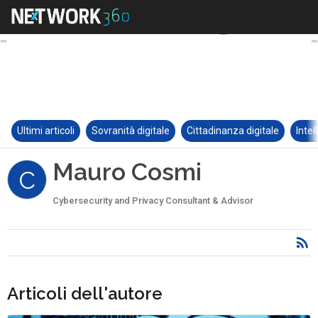
Ultimi articoli
Sovranità digitale
Cittadinanza digitale
Intel
Mauro Cosmi
C
Cybersecurity and Privacy Consultant & Advisor
Articoli dell'autore