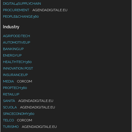
DIGITAL4SUPPLYCHAIN
PROCUREMENT
AGENDADIGITALE.EU
PEOPLE&CHANGE360
Industry
AGRIFOOD.TECH
AUTOMOTIVEUP
BANKINGUP
ENERGYUP
HEALTHTECH360
INNOVATION POST
INSURANCEUP
MEDIA
CORCOM
PROPTECH360
RETAILUP
SANITÀ
AGENDADIGITALE.EU
SCUOLA
AGENDADIGITALE.EU
SPACECONOMY360
TELCO
CORCOM
TURISMO
AGENDADIGITALE.EU