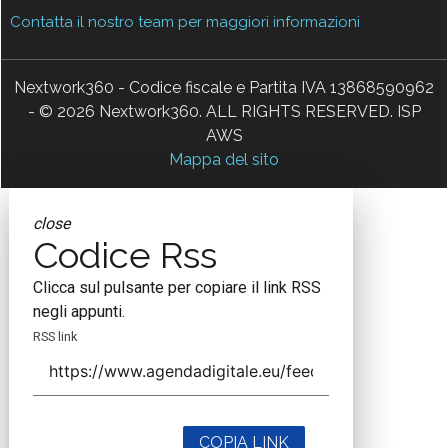
Contatta il nostro team per maggiori informazioni
Nextwork360 - Codice fiscale e Partita IVA 13868590962
- © 2026 Nextwork360. ALL RIGHTS RESERVED. ISP
AWS
Mappa del sito
close
Codice Rss
Clicca sul pulsante per copiare il link RSS
negli appunti.
RSS link
COPIA LINK