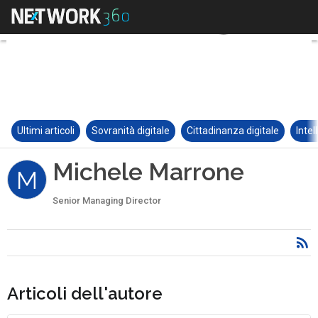
Ultimi articoli
Sovranità digitale
Cittadinanza digitale
Intel
Michele Marrone
M
Senior Managing Director
Articoli dell'autore