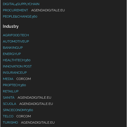
DIGITAL4SUPPLYCHAIN
PROCUREMENT
AGENDADIGITALE.EU
PEOPLE&CHANGE360
Industry
AGRIFOOD.TECH
AUTOMOTIVEUP
BANKINGUP
ENERGYUP
HEALTHTECH360
INNOVATION POST
INSURANCEUP
MEDIA
CORCOM
PROPTECH360
RETAILUP
SANITÀ
AGENDADIGITALE.EU
SCUOLA
AGENDADIGITALE.EU
SPACECONOMY360
TELCO
CORCOM
TURISMO
AGENDADIGITALE.EU