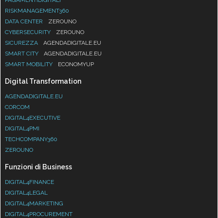
RISKMANAGEMENT360
DATA CENTER
ZEROUNO
CYBERSECURITY
ZEROUNO
SICUREZZA
AGENDADIGITALE.EU
SMART CITY
AGENDADIGITALE.EU
SMART MOBILITY
ECONOMYUP
Digital Transformation
AGENDADIGITALE.EU
CORCOM
DIGITAL4EXECUTIVE
DIGITAL4PMI
TECHCOMPANY360
ZEROUNO
Funzioni di Business
DIGITAL4FINANCE
DIGITAL4LEGAL
DIGITAL4MARKETING
DIGITAL4PROCUREMENT