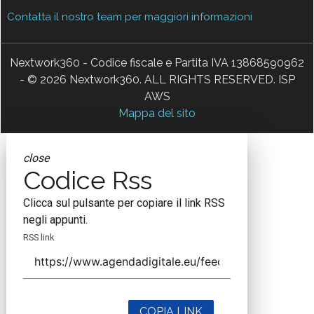
Contatta il nostro team per maggiori informazioni
Nextwork360 - Codice fiscale e Partita IVA 13868590962
- © 2026 Nextwork360. ALL RIGHTS RESERVED. ISP
AWS
Mappa del sito
close
Codice Rss
Clicca sul pulsante per copiare il link RSS
negli appunti.
RSS link
COPIA LINK