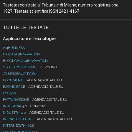
Testata registrata al Tribunale di Milano, numero registrazione
1927. Testata scientifica ISSN 2421-4167
TUTTE LE TESTATE
Applicazioni e Tecnologie
AI4BUSINESS
BIGDATA4INNOVATION
BLOCKCHAIN4INNOVATION
CLOUD COMPUTING
ZEROUNO
CYBERSECURITY360
DOCUMENTI
AGENDADIGITALE.EU
ECOMMERCE
AGENDADIGITALE.EU
ESG360
FATTURAZIONE
AGENDADIGITALE.EU
INDUSTRIA 4.0
CORCOM
INDUSTRY 4.0
AGENDADIGITALE.EU
INFRASTRUTTURE
AGENDADIGITALE.EU
INTERNET4THINGS
PAGAMENTIDIGITALI