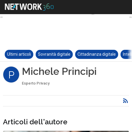
Ultimi articoli
Sovranità digitale
Cittadinanza digitale
Intel
Michele Principi
P
Esperto Privacy
Articoli dell'autore