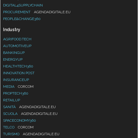
DIGITAL4SUPPLYCHAIN
PROCUREMENT
AGENDADIGITALE.EU
PEOPLE&CHANGE360
Industry
AGRIFOOD.TECH
AUTOMOTIVEUP
BANKINGUP
ENERGYUP
HEALTHTECH360
INNOVATION POST
INSURANCEUP
MEDIA
CORCOM
PROPTECH360
RETAILUP
SANITÀ
AGENDADIGITALE.EU
SCUOLA
AGENDADIGITALE.EU
SPACECONOMY360
TELCO
CORCOM
TURISMO
AGENDADIGITALE.EU