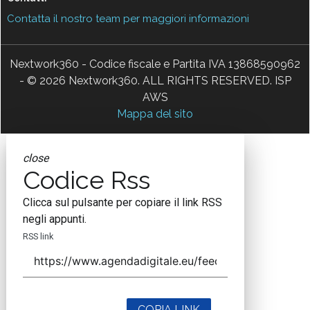
Contatta il nostro team per maggiori informazioni
Nextwork360 - Codice fiscale e Partita IVA 13868590962
- © 2026 Nextwork360. ALL RIGHTS RESERVED. ISP
AWS
Mappa del sito
close
Codice Rss
Clicca sul pulsante per copiare il link RSS
negli appunti.
RSS link
COPIA LINK