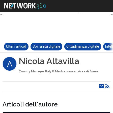
Ultimi articoli
Sovranità digitale
Cittadinanza digitale
Intel
Nicola Altavilla
A
Country Manager Italy & Mediterranean Area di Armis
Articoli dell'autore