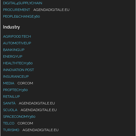
DIGITAL4SUPPLYCHAIN
PROCUREMENT
AGENDADIGITALE.EU
PEOPLE&CHANGE360
Industry
AGRIFOOD.TECH
AUTOMOTIVEUP
BANKINGUP
ENERGYUP
HEALTHTECH360
INNOVATION POST
INSURANCEUP
MEDIA
CORCOM
PROPTECH360
RETAILUP
SANITÀ
AGENDADIGITALE.EU
SCUOLA
AGENDADIGITALE.EU
SPACECONOMY360
TELCO
CORCOM
TURISMO
AGENDADIGITALE.EU