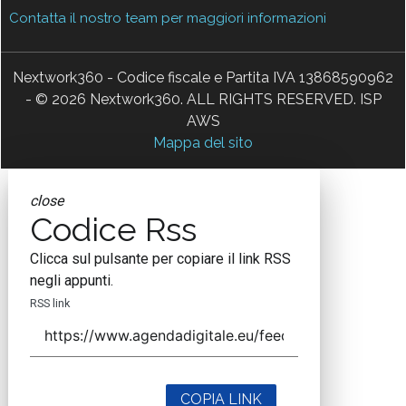
Contatta il nostro team per maggiori informazioni
Nextwork360 - Codice fiscale e Partita IVA 13868590962
- © 2026 Nextwork360. ALL RIGHTS RESERVED. ISP
AWS
Mappa del sito
close
Codice Rss
Clicca sul pulsante per copiare il link RSS
negli appunti.
RSS link
COPIA LINK