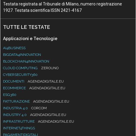
Testata registrata al Tribunale di Milano, numero registrazione
1927. Testata scientifica ISSN 2421-4167
TUTTE LE TESTATE
Applicazioni e Tecnologie
AI4BUSINESS
BIGDATA4INNOVATION
BLOCKCHAIN4INNOVATION
CLOUD COMPUTING
ZEROUNO
CYBERSECURITY360
DOCUMENTI
AGENDADIGITALE.EU
ECOMMERCE
AGENDADIGITALE.EU
ESG360
FATTURAZIONE
AGENDADIGITALE.EU
INDUSTRIA 4.0
CORCOM
INDUSTRY 4.0
AGENDADIGITALE.EU
INFRASTRUTTURE
AGENDADIGITALE.EU
INTERNET4THINGS
PAGAMENTIDIGITALI