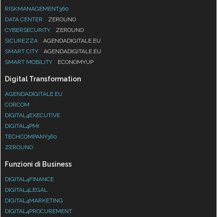
RISKMANAGEMENT360
DATA CENTER
ZEROUNO
CYBERSECURITY
ZEROUNO
SICUREZZA
AGENDADIGITALE.EU
SMART CITY
AGENDADIGITALE.EU
SMART MOBILITY
ECONOMYUP
Digital Transformation
AGENDADIGITALE.EU
CORCOM
DIGITAL4EXECUTIVE
DIGITAL4PMI
TECHCOMPANY360
ZEROUNO
Funzioni di Business
DIGITAL4FINANCE
DIGITAL4LEGAL
DIGITAL4MARKETING
DIGITAL4PROCUREMENT