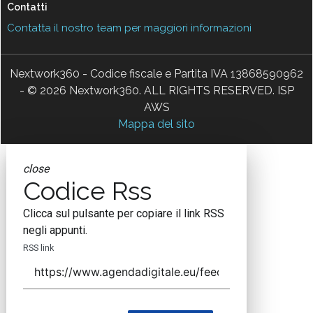
Contatti
Contatta il nostro team per maggiori informazioni
Nextwork360 - Codice fiscale e Partita IVA 13868590962
- © 2026 Nextwork360. ALL RIGHTS RESERVED. ISP
AWS
Mappa del sito
close
Codice Rss
Clicca sul pulsante per copiare il link RSS
negli appunti.
RSS link