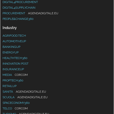
DIGITAL4PROCUREMENT
DIGITAL4SUPPLYCHAIN
PROCUREMENT
AGENDADIGITALE.EU
PEOPLE&CHANGE360
Industry
AGRIFOOD.TECH
AUTOMOTIVEUP
BANKINGUP
ENERGYUP
HEALTHTECH360
INNOVATION POST
INSURANCEUP
MEDIA
CORCOM
PROPTECH360
RETAILUP
SANITÀ
AGENDADIGITALE.EU
SCUOLA
AGENDADIGITALE.EU
SPACECONOMY360
TELCO
CORCOM
TURISMO
AGENDADIGITALE.EU