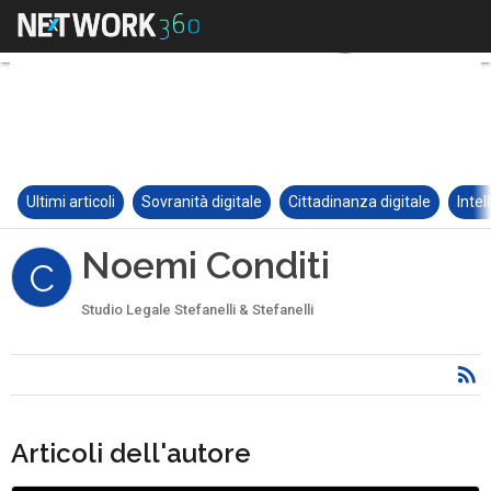
Ultimi articoli
Sovranità digitale
Cittadinanza digitale
Intel
Noemi Conditi
C
Studio Legale Stefanelli & Stefanelli
Articoli dell'autore