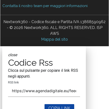
Contatta il nostro team per maggiori informazioni
Nextwork360 - Codice fiscale e Partita IVA 13868590962
- © 2026 Nextwork360. ALL RIGHTS RESERVED. ISP
AWS
Mappa del sito
close
Codice Rss
Clicca sul pulsante per copiare il link RSS
negli appunti.
RSS link
COPIA LINK