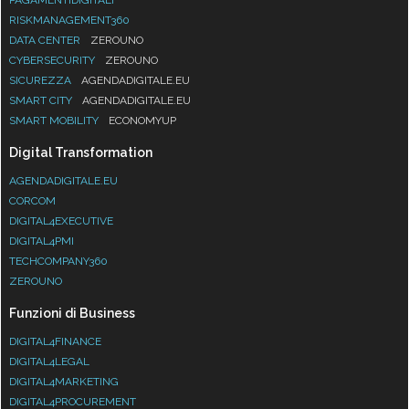
RISKMANAGEMENT360
DATA CENTER
ZEROUNO
CYBERSECURITY
ZEROUNO
SICUREZZA
AGENDADIGITALE.EU
SMART CITY
AGENDADIGITALE.EU
SMART MOBILITY
ECONOMYUP
Digital Transformation
AGENDADIGITALE.EU
CORCOM
DIGITAL4EXECUTIVE
DIGITAL4PMI
TECHCOMPANY360
ZEROUNO
Funzioni di Business
DIGITAL4FINANCE
DIGITAL4LEGAL
DIGITAL4MARKETING
DIGITAL4PROCUREMENT