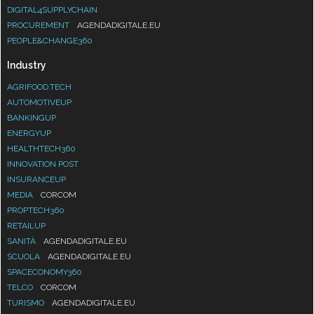
DIGITAL4SUPPLYCHAIN
PROCUREMENT
AGENDADIGITALE.EU
PEOPLE&CHANGE360
Industry
AGRIFOOD.TECH
AUTOMOTIVEUP
BANKINGUP
ENERGYUP
HEALTHTECH360
INNOVATION POST
INSURANCEUP
MEDIA
CORCOM
PROPTECH360
RETAILUP
SANITÀ
AGENDADIGITALE.EU
SCUOLA
AGENDADIGITALE.EU
SPACECONOMY360
TELCO
CORCOM
TURISMO
AGENDADIGITALE.EU