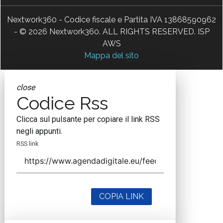
Nextwork360 - Codice fiscale e Partita IVA 13868590962
- © 2026 Nextwork360. ALL RIGHTS RESERVED. ISP
AWS
Mappa del sito
close
Codice Rss
Clicca sul pulsante per copiare il link RSS
negli appunti.
RSS link
COPIA LINK