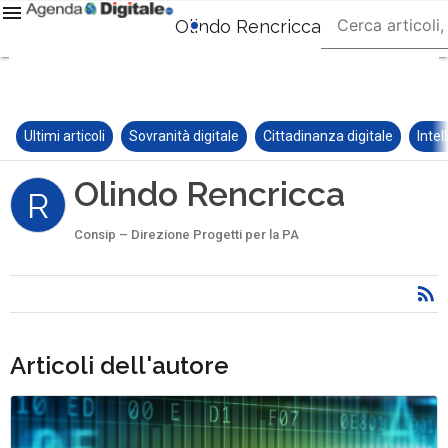
Olindo Rencricca
Ultimi articoli
Sovranità digitale
Cittadinanza digitale
Intel
Olindo Rencricca
R
Consip – Direzione Progetti per la PA
Articoli dell'autore