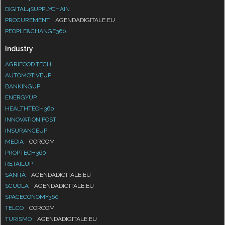
DIGITAL4SUPPLYCHAIN
PROCUREMENT
AGENDADIGITALE.EU
PEOPLE&CHANGE360
Industry
AGRIFOOD.TECH
AUTOMOTIVEUP
BANKINGUP
ENERGYUP
HEALTHTECH360
INNOVATION POST
INSURANCEUP
MEDIA
CORCOM
PROPTECH360
RETAILUP
SANITÀ
AGENDADIGITALE.EU
SCUOLA
AGENDADIGITALE.EU
SPACECONOMY360
TELCO
CORCOM
TURISMO
AGENDADIGITALE.EU