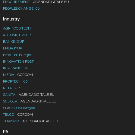
PROCUREMENT
AGENDADIGITALE.EU
PEOPLE&CHANGE360
Industry
AGRIFOOD.TECH
AUTOMOTIVEUP
BANKINGUP
ENERGYUP
HEALTHTECH360
INNOVATION POST
INSURANCEUP
MEDIA
CORCOM
PROPTECH360
RETAILUP
SANITÀ
AGENDADIGITALE.EU
SCUOLA
AGENDADIGITALE.EU
SPACECONOMY360
TELCO
CORCOM
TURISMO
AGENDADIGITALE.EU
PA