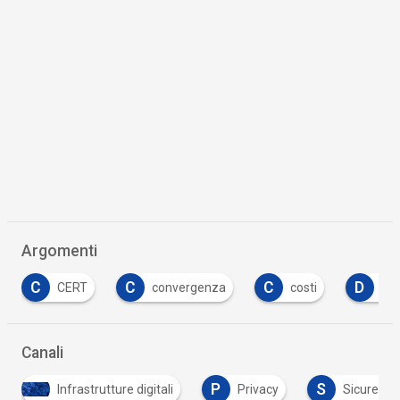
Argomenti
C
C
D
D
convergenza
costi
dati
digit
…
Canali
P
S
astrutture digitali
Privacy
Sicurezza digitale