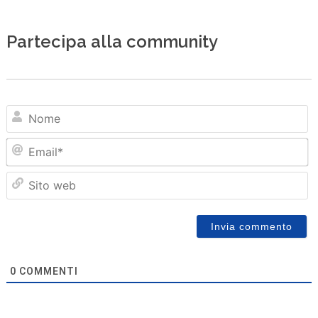
Partecipa alla community
N
Em
Sit
we
0
COMMENTI