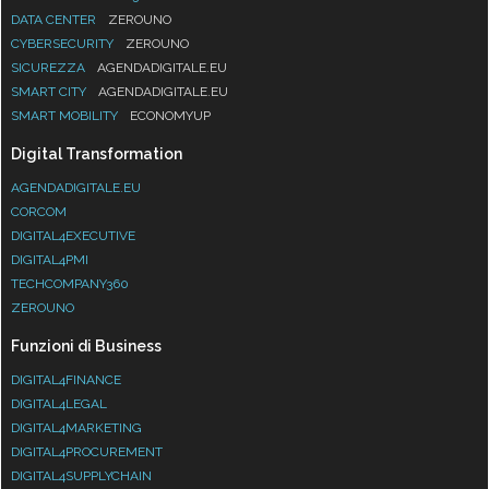
DATA CENTER
ZEROUNO
CYBERSECURITY
ZEROUNO
SICUREZZA
AGENDADIGITALE.EU
SMART CITY
AGENDADIGITALE.EU
SMART MOBILITY
ECONOMYUP
Digital Transformation
AGENDADIGITALE.EU
CORCOM
DIGITAL4EXECUTIVE
DIGITAL4PMI
TECHCOMPANY360
ZEROUNO
Funzioni di Business
DIGITAL4FINANCE
DIGITAL4LEGAL
DIGITAL4MARKETING
DIGITAL4PROCUREMENT
DIGITAL4SUPPLYCHAIN