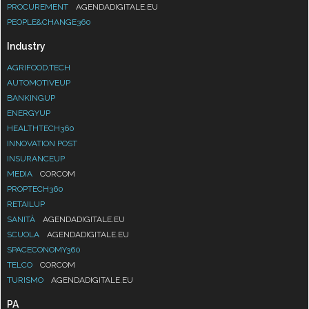
PROCUREMENT
AGENDADIGITALE.EU
PEOPLE&CHANGE360
Industry
AGRIFOOD.TECH
AUTOMOTIVEUP
BANKINGUP
ENERGYUP
HEALTHTECH360
INNOVATION POST
INSURANCEUP
MEDIA
CORCOM
PROPTECH360
RETAILUP
SANITÀ
AGENDADIGITALE.EU
SCUOLA
AGENDADIGITALE.EU
SPACECONOMY360
TELCO
CORCOM
TURISMO
AGENDADIGITALE.EU
PA