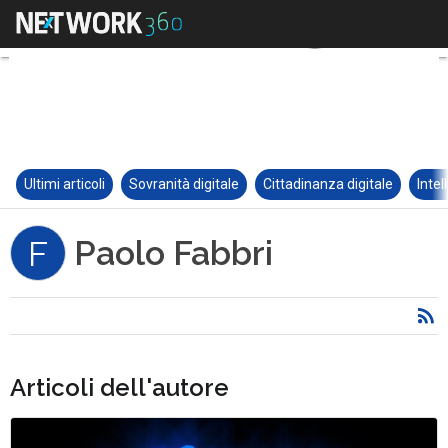
Ultimi articoli
Sovranità digitale
Cittadinanza digitale
Intel
Paolo Fabbri
F
Articoli dell'autore