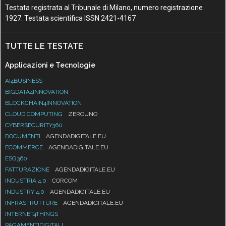
Testata registrata al Tribunale di Milano, numero registrazione
1927. Testata scientifica ISSN 2421-4167
TUTTE LE TESTATE
Applicazioni e Tecnologie
AI4BUSINESS
BIGDATA4INNOVATION
BLOCKCHAIN4INNOVATION
CLOUD COMPUTING
ZEROUNO
CYBERSECURITY360
DOCUMENTI
AGENDADIGITALE.EU
ECOMMERCE
AGENDADIGITALE.EU
ESG360
FATTURAZIONE
AGENDADIGITALE.EU
INDUSTRIA 4.0
CORCOM
INDUSTRY 4.0
AGENDADIGITALE.EU
INFRASTRUTTURE
AGENDADIGITALE.EU
INTERNET4THINGS
PAGAMENTIDIGITALI