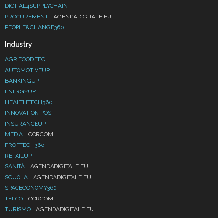
DIGITAL4SUPPLYCHAIN
PROCUREMENT
AGENDADIGITALE.EU
PEOPLE&CHANGE360
Industry
AGRIFOOD.TECH
AUTOMOTIVEUP
BANKINGUP
ENERGYUP
HEALTHTECH360
INNOVATION POST
INSURANCEUP
MEDIA
CORCOM
PROPTECH360
RETAILUP
SANITÀ
AGENDADIGITALE.EU
SCUOLA
AGENDADIGITALE.EU
SPACECONOMY360
TELCO
CORCOM
TURISMO
AGENDADIGITALE.EU