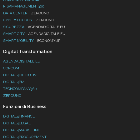
RISKMANAGEMENT360
DATA CENTER
ZEROUNO
CYBERSECURITY
ZEROUNO
SICUREZZA
AGENDADIGITALE.EU
SMART CITY
AGENDADIGITALE.EU
SMART MOBILITY
ECONOMYUP
Digital Transformation
AGENDADIGITALE.EU
CORCOM
DIGITAL4EXECUTIVE
DIGITAL4PMI
TECHCOMPANY360
ZEROUNO
Funzioni di Business
DIGITAL4FINANCE
DIGITAL4LEGAL
DIGITAL4MARKETING
DIGITAL4PROCUREMENT