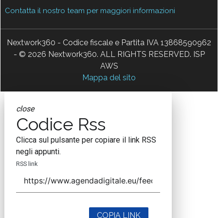
Contatta il nostro team per maggiori informazioni
Nextwork360 - Codice fiscale e Partita IVA 13868590962
- © 2026 Nextwork360. ALL RIGHTS RESERVED. ISP
AWS
Mappa del sito
close
Codice Rss
Clicca sul pulsante per copiare il link RSS
negli appunti.
RSS link
COPIA LINK