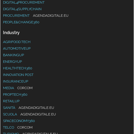
DIGITAL4PROCUREMENT
DIGITAL4SUPPLYCHAIN
PROCUREMENT
AGENDADIGITALE.EU
PEOPLE&CHANGE360
Industry
AGRIFOOD.TECH
AUTOMOTIVEUP
BANKINGUP
ENERGYUP
HEALTHTECH360
INNOVATION POST
INSURANCEUP
MEDIA
CORCOM
PROPTECH360
RETAILUP
SANITÀ
AGENDADIGITALE.EU
SCUOLA
AGENDADIGITALE.EU
SPACECONOMY360
TELCO
CORCOM
TURISMO
AGENDADIGITALE.EU