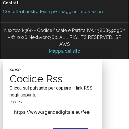
Contatti
Contatta il nostro team per maggiori informazioni
Nextwork360 - Codice fiscale e Partita IVA 13868590962
- © 2026 Nextwork360. ALL RIGHTS RESERVED. ISP
AWS
Mappa del sito
close
Codice Rss
Clicca sul pulsante per copiare il link RSS
negli appunti.
RSS link