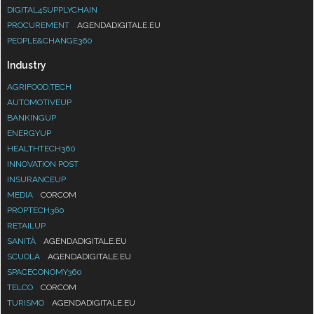
DIGITAL4SUPPLYCHAIN
PROCUREMENT
AGENDADIGITALE.EU
PEOPLE&CHANGE360
Industry
AGRIFOOD.TECH
AUTOMOTIVEUP
BANKINGUP
ENERGYUP
HEALTHTECH360
INNOVATION POST
INSURANCEUP
MEDIA
CORCOM
PROPTECH360
RETAILUP
SANITÀ
AGENDADIGITALE.EU
SCUOLA
AGENDADIGITALE.EU
SPACECONOMY360
TELCO
CORCOM
TURISMO
AGENDADIGITALE.EU