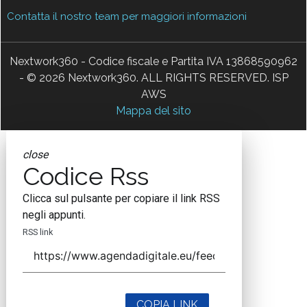
Contatta il nostro team per maggiori informazioni
Nextwork360 - Codice fiscale e Partita IVA 13868590962
- © 2026 Nextwork360. ALL RIGHTS RESERVED. ISP
AWS
Mappa del sito
close
Codice Rss
Clicca sul pulsante per copiare il link RSS
negli appunti.
RSS link
COPIA LINK