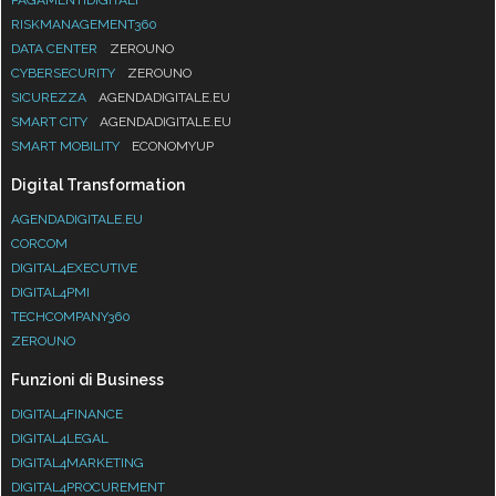
RISKMANAGEMENT360
DATA CENTER
ZEROUNO
CYBERSECURITY
ZEROUNO
SICUREZZA
AGENDADIGITALE.EU
SMART CITY
AGENDADIGITALE.EU
SMART MOBILITY
ECONOMYUP
Digital Transformation
AGENDADIGITALE.EU
CORCOM
DIGITAL4EXECUTIVE
DIGITAL4PMI
TECHCOMPANY360
ZEROUNO
Funzioni di Business
DIGITAL4FINANCE
DIGITAL4LEGAL
DIGITAL4MARKETING
DIGITAL4PROCUREMENT