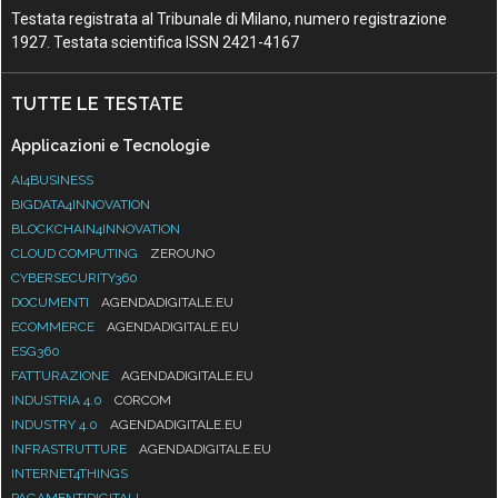
Testata registrata al Tribunale di Milano, numero registrazione
1927. Testata scientifica ISSN 2421-4167
TUTTE LE TESTATE
Applicazioni e Tecnologie
AI4BUSINESS
BIGDATA4INNOVATION
BLOCKCHAIN4INNOVATION
CLOUD COMPUTING
ZEROUNO
CYBERSECURITY360
DOCUMENTI
AGENDADIGITALE.EU
ECOMMERCE
AGENDADIGITALE.EU
ESG360
FATTURAZIONE
AGENDADIGITALE.EU
INDUSTRIA 4.0
CORCOM
INDUSTRY 4.0
AGENDADIGITALE.EU
INFRASTRUTTURE
AGENDADIGITALE.EU
INTERNET4THINGS
PAGAMENTIDIGITALI