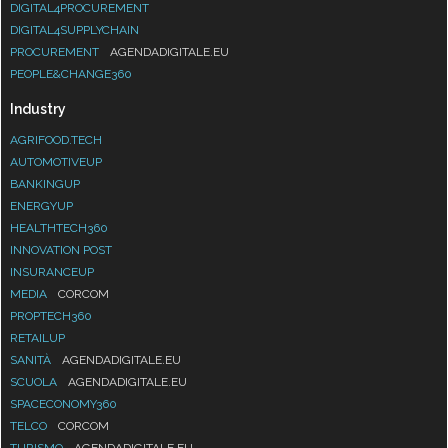
DIGITAL4PROCUREMENT
DIGITAL4SUPPLYCHAIN
PROCUREMENT
AGENDADIGITALE.EU
PEOPLE&CHANGE360
Industry
AGRIFOOD.TECH
AUTOMOTIVEUP
BANKINGUP
ENERGYUP
HEALTHTECH360
INNOVATION POST
INSURANCEUP
MEDIA
CORCOM
PROPTECH360
RETAILUP
SANITÀ
AGENDADIGITALE.EU
SCUOLA
AGENDADIGITALE.EU
SPACECONOMY360
TELCO
CORCOM
TURISMO
AGENDADIGITALE.EU