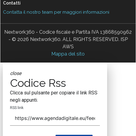
Contatti
Contatta il nostro team per maggiori informazioni
Nextwork360 - Codice fiscale e Partita IVA 13868590962
- © 2026 Nextwork360. ALL RIGHTS RESERVED. ISP
AWS
Mappa del sito
close
Codice Rss
Clicca sul pulsante per copiare il link RSS
negli appunti.
RSS link