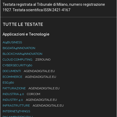
Testata registrata al Tribunale di Milano, numero registrazione
1927. Testata scientifica ISSN 2421-4167
TUTTE LE TESTATE
Applicazioni e Tecnologie
AI4BUSINESS
BIGDATA4INNOVATION
BLOCKCHAIN4INNOVATION
CLOUD COMPUTING
ZEROUNO
CYBERSECURITY360
DOCUMENTI
AGENDADIGITALE.EU
ECOMMERCE
AGENDADIGITALE.EU
ESG360
FATTURAZIONE
AGENDADIGITALE.EU
INDUSTRIA 4.0
CORCOM
INDUSTRY 4.0
AGENDADIGITALE.EU
INFRASTRUTTURE
AGENDADIGITALE.EU
INTERNET4THINGS
PAGAMENTIDIGITALI