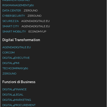
RISKMANAGEMENT360
DATA CENTER
ZEROUNO
CYBERSECURITY
ZEROUNO
SICUREZZA
AGENDADIGITALE.EU
SMART CITY
AGENDADIGITALE.EU
SMART MOBILITY
ECONOMYUP
Digital Transformation
AGENDADIGITALE.EU
CORCOM
DIGITAL4EXECUTIVE
DIGITAL4PMI
TECHCOMPANY360
ZEROUNO
Funzioni di Business
DIGITAL4FINANCE
DIGITAL4LEGAL
DIGITAL4MARKETING
DIGITAL4PROCUREMENT