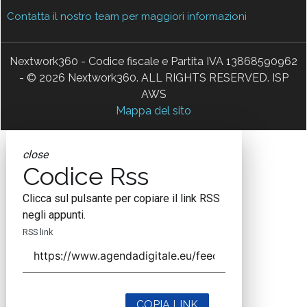
Contatta il nostro team per maggiori informazioni
Nextwork360 - Codice fiscale e Partita IVA 13868590962
- © 2026 Nextwork360. ALL RIGHTS RESERVED. ISP
AWS
Mappa del sito
close
Codice Rss
Clicca sul pulsante per copiare il link RSS
negli appunti.
RSS link
COPIA LINK