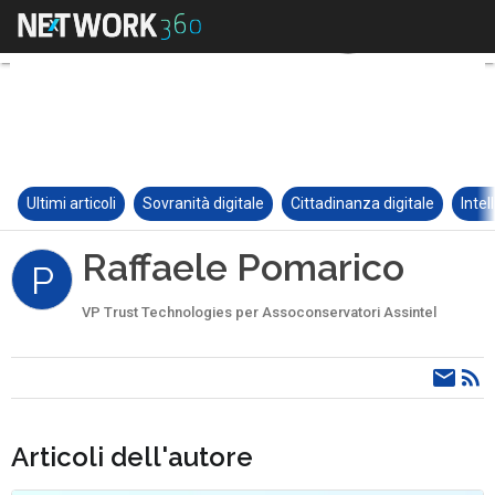
Ultimi articoli
Sovranità digitale
Cittadinanza digitale
Intel
Raffaele Pomarico
P
VP Trust Technologies per Assoconservatori Assintel
Articoli dell'autore