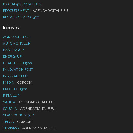
DIGITAL4SUPPLYCHAIN
PROCUREMENT
AGENDADIGITALE.EU
PEOPLE&CHANGE360
Industry
AGRIFOOD.TECH
AUTOMOTIVEUP
BANKINGUP
ENERGYUP
HEALTHTECH360
INNOVATION POST
INSURANCEUP
MEDIA
CORCOM
PROPTECH360
RETAILUP
SANITÀ
AGENDADIGITALE.EU
SCUOLA
AGENDADIGITALE.EU
SPACECONOMY360
TELCO
CORCOM
TURISMO
AGENDADIGITALE.EU