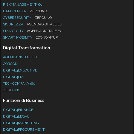
RISKMANAGEMENT360
DATA CENTER
ZEROUNO
CYBERSECURITY
ZEROUNO
SICUREZZA
AGENDADIGITALE.EU
SMART CITY
AGENDADIGITALE.EU
SMART MOBILITY
ECONOMYUP
Digital Transformation
AGENDADIGITALE.EU
CORCOM
DIGITAL4EXECUTIVE
DIGITAL4PMI
TECHCOMPANY360
ZEROUNO
Funzioni di Business
DIGITAL4FINANCE
DIGITAL4LEGAL
DIGITAL4MARKETING
DIGITAL4PROCUREMENT