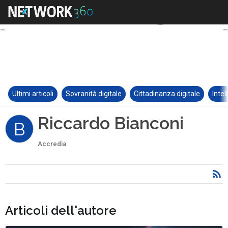
Ultimi articoli
Sovranità digitale
Cittadinanza digitale
Intel
Riccardo Bianconi
B
Accredia
Articoli dell'autore