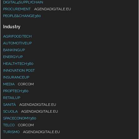
DIGITAL4SUPPLYCHAIN
PROCUREMENT
AGENDADIGITALE.EU
PEOPLE&CHANGE360
Industry
AGRIFOOD.TECH
AUTOMOTIVEUP
BANKINGUP
ENERGYUP
HEALTHTECH360
INNOVATION POST
INSURANCEUP
MEDIA
CORCOM
PROPTECH360
RETAILUP
SANITÀ
AGENDADIGITALE.EU
SCUOLA
AGENDADIGITALE.EU
SPACECONOMY360
TELCO
CORCOM
TURISMO
AGENDADIGITALE.EU