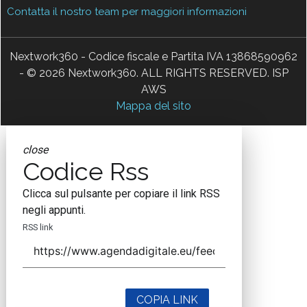
Contatta il nostro team per maggiori informazioni
Nextwork360 - Codice fiscale e Partita IVA 13868590962
- © 2026 Nextwork360. ALL RIGHTS RESERVED. ISP
AWS
Mappa del sito
close
Codice Rss
Clicca sul pulsante per copiare il link RSS
negli appunti.
RSS link
COPIA LINK