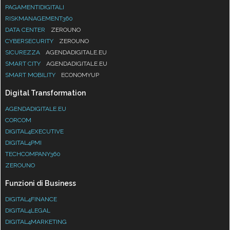
DATA CENTER
ZEROUNO
CYBERSECURITY
ZEROUNO
SICUREZZA
AGENDADIGITALE.EU
SMART CITY
AGENDADIGITALE.EU
SMART MOBILITY
ECONOMYUP
Digital Transformation
AGENDADIGITALE.EU
CORCOM
DIGITAL4EXECUTIVE
DIGITAL4PMI
TECHCOMPANY360
ZEROUNO
Funzioni di Business
DIGITAL4FINANCE
DIGITAL4LEGAL
DIGITAL4MARKETING
DIGITAL4PROCUREMENT
DIGITAL4SUPPLYCHAIN