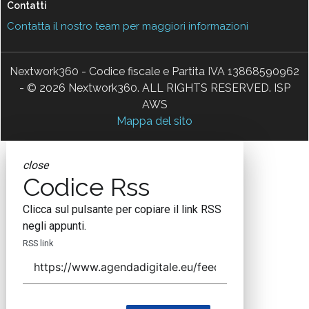
Nextwork360 - Codice fiscale e Partita IVA 13868590962
- © 2026 Nextwork360. ALL RIGHTS RESERVED. ISP
AWS
Mappa del sito
close
Codice Rss
Clicca sul pulsante per copiare il link RSS
negli appunti.
RSS link
COPIA LINK