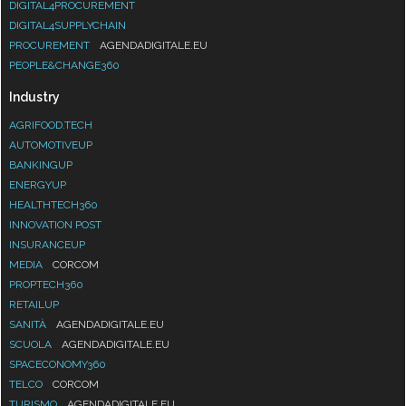
PROCUREMENT
AGENDADIGITALE.EU
PEOPLE&CHANGE360
Industry
AGRIFOOD.TECH
AUTOMOTIVEUP
BANKINGUP
ENERGYUP
HEALTHTECH360
INNOVATION POST
INSURANCEUP
MEDIA
CORCOM
PROPTECH360
RETAILUP
SANITÀ
AGENDADIGITALE.EU
SCUOLA
AGENDADIGITALE.EU
SPACECONOMY360
TELCO
CORCOM
TURISMO
AGENDADIGITALE.EU
PA