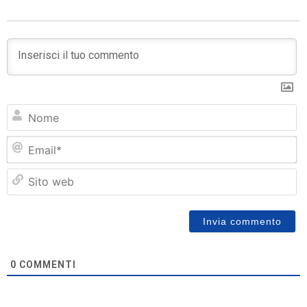
N
Em
Si
w
0
COMMENTI