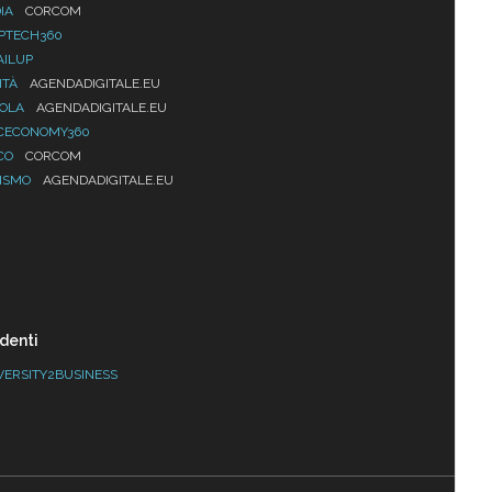
IA
CORCOM
PTECH360
AILUP
ITÀ
AGENDADIGITALE.EU
UOLA
AGENDADIGITALE.EU
CECONOMY360
CO
CORCOM
ISMO
AGENDADIGITALE.EU
denti
VERSITY2BUSINESS