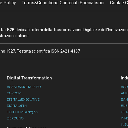
e Policy
Terms&Conditions Contenuti Specialistici
Cookie C
portali B2B dedicati ai temi della Trasformazione Digitale e dell’Innovazio
razioni italiane.
ione 1927. Testata scientifica ISSN 2421-4167
Digital Transformation
Ind
AGENDADIGITALE.EU
AGR
CORCOM
AUT
DIGITAL4EXECUTIVE
BAN
DIGITAL4PMI
ENE
TECHCOMPANY360
HEA
ZEROUNO
INN
INS