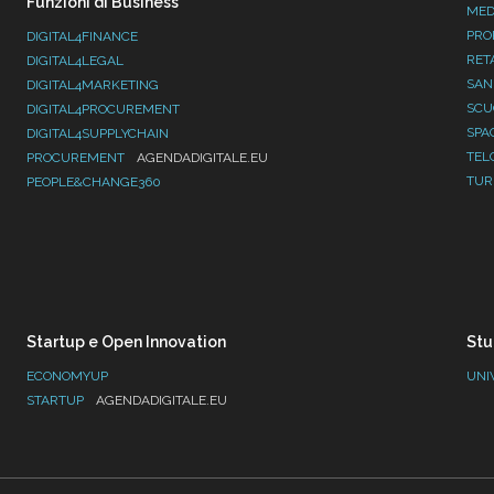
Funzioni di Business
MED
PRO
DIGITAL4FINANCE
RET
DIGITAL4LEGAL
SAN
DIGITAL4MARKETING
SC
DIGITAL4PROCUREMENT
SPA
DIGITAL4SUPPLYCHAIN
TEL
PROCUREMENT
AGENDADIGITALE.EU
TUR
PEOPLE&CHANGE360
Startup e Open Innovation
Stu
ECONOMYUP
UNI
STARTUP
AGENDADIGITALE.EU