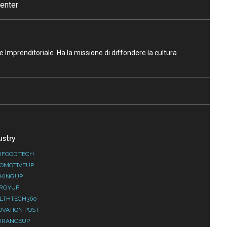
enter
ne Imprenditoriale. Ha la missione di diffondere la cultura
ustry
IFOOD.TECH
OMOTIVEUP
KINGUP
RGYUP
LTHTECH360
OVATION POST
URANCEUP