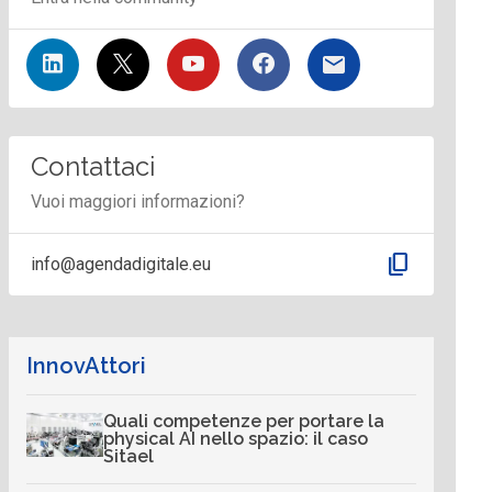
Contattaci
Vuoi maggiori informazioni?
content_copy
info@agendadigitale.eu
InnovAttori
Quali competenze per portare la
physical AI nello spazio: il caso
Sitael