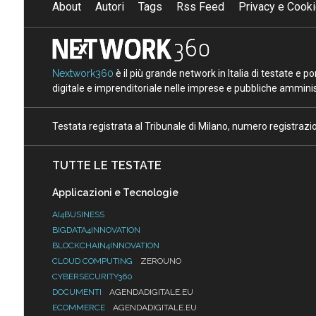
About
Autori
Tags
Rss Feed
Privacy e Cooki
Nextwork360
è il più grande network in Italia di testate e 
digitale e imprenditoriale nelle imprese e pubbliche amminist
Testata registrata al Tribunale di Milano, numero registraz
TUTTE LE TESTATE
Applicazioni e Tecnologie
AI4BUSINESS
BIGDATA4INNOVATION
BLOCKCHAIN4INNOVATION
CLOUD COMPUTING
ZEROUNO
CYBERSECURITY360
DOCUMENTI
AGENDADIGITALE.EU
ECOMMERCE
AGENDADIGITALE.EU