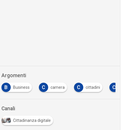
Argomenti
B
C
C
C
Business
camera
cittadini
cons
Canali
Cittadinanza digitale