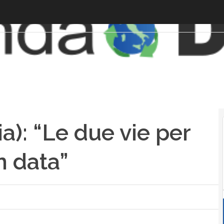
ia): “Le due vie per
n data”