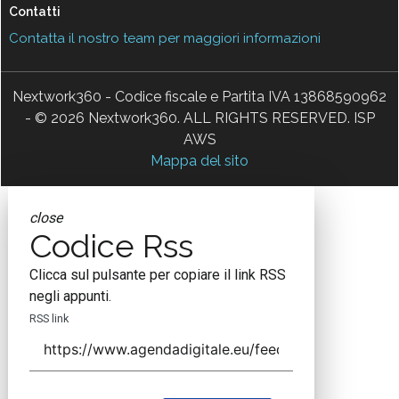
Contatti
Contatta il nostro team per maggiori informazioni
Nextwork360 - Codice fiscale e Partita IVA 13868590962
- © 2026 Nextwork360. ALL RIGHTS RESERVED. ISP
AWS
Mappa del sito
close
Codice Rss
Clicca sul pulsante per copiare il link RSS
negli appunti.
RSS link