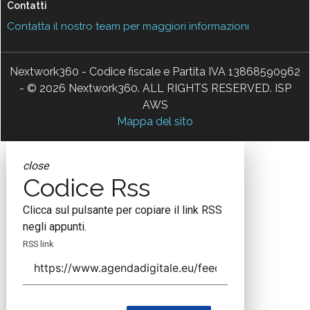
Contatti
Contatta il nostro team per maggiori informazioni
Nextwork360 - Codice fiscale e Partita IVA 13868590962
- © 2026 Nextwork360. ALL RIGHTS RESERVED. ISP
AWS
Mappa del sito
close
Codice Rss
Clicca sul pulsante per copiare il link RSS
negli appunti.
RSS link