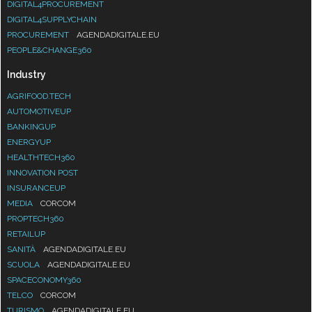
DIGITAL4PROCUREMENT
DIGITAL4SUPPLYCHAIN
PROCUREMENT
AGENDADIGITALE.EU
PEOPLE&CHANGE360
Industry
AGRIFOOD.TECH
AUTOMOTIVEUP
BANKINGUP
ENERGYUP
HEALTHTECH360
INNOVATION POST
INSURANCEUP
MEDIA
CORCOM
PROPTECH360
RETAILUP
SANITÀ
AGENDADIGITALE.EU
SCUOLA
AGENDADIGITALE.EU
SPACECONOMY360
TELCO
CORCOM
TURISMO
AGENDADIGITALE.EU