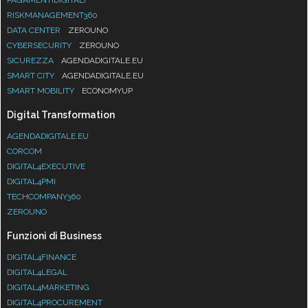
RISKMANAGEMENT360
DATA CENTER
ZEROUNO
CYBERSECURITY
ZEROUNO
SICUREZZA
AGENDADIGITALE.EU
SMART CITY
AGENDADIGITALE.EU
SMART MOBILITY
ECONOMYUP
Digital Transformation
AGENDADIGITALE.EU
CORCOM
DIGITAL4EXECUTIVE
DIGITAL4PMI
TECHCOMPANY360
ZEROUNO
Funzioni di Business
DIGITAL4FINANCE
DIGITAL4LEGAL
DIGITAL4MARKETING
DIGITAL4PROCUREMENT