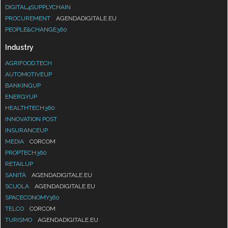
DIGITAL4SUPPLYCHAIN
PROCUREMENT
AGENDADIGITALE.EU
PEOPLE&CHANGE360
Industry
AGRIFOOD.TECH
AUTOMOTIVEUP
BANKINGUP
ENERGYUP
HEALTHTECH360
INNOVATION POST
INSURANCEUP
MEDIA
CORCOM
PROPTECH360
RETAILUP
SANITÀ
AGENDADIGITALE.EU
SCUOLA
AGENDADIGITALE.EU
SPACECONOMY360
TELCO
CORCOM
TURISMO
AGENDADIGITALE.EU