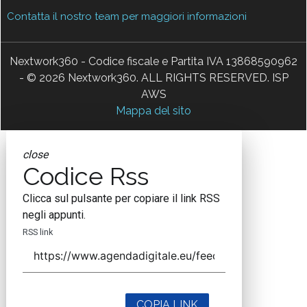
Contatta il nostro team per maggiori informazioni
Nextwork360 - Codice fiscale e Partita IVA 13868590962
- © 2026 Nextwork360. ALL RIGHTS RESERVED. ISP
AWS
Mappa del sito
close
Codice Rss
Clicca sul pulsante per copiare il link RSS
negli appunti.
RSS link
COPIA LINK