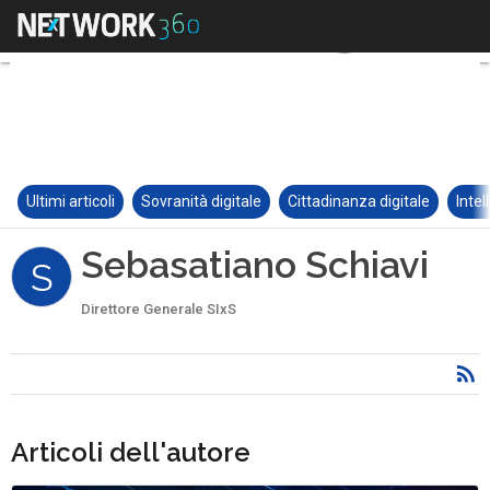
Ultimi articoli
Sovranità digitale
Cittadinanza digitale
Intel
Sebasatiano Schiavi
S
Direttore Generale SIxS
Articoli dell'autore