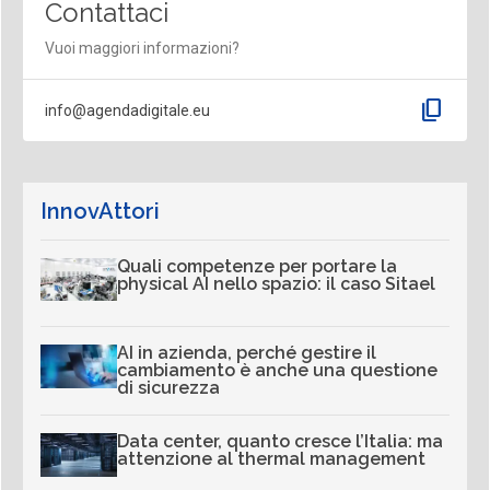
Contattaci
Vuoi maggiori informazioni?
content_copy
info@agendadigitale.eu
InnovAttori
Quali competenze per portare la
physical AI nello spazio: il caso Sitael
AI in azienda, perché gestire il
cambiamento è anche una questione
di sicurezza
Data center, quanto cresce l’Italia: ma
attenzione al thermal management