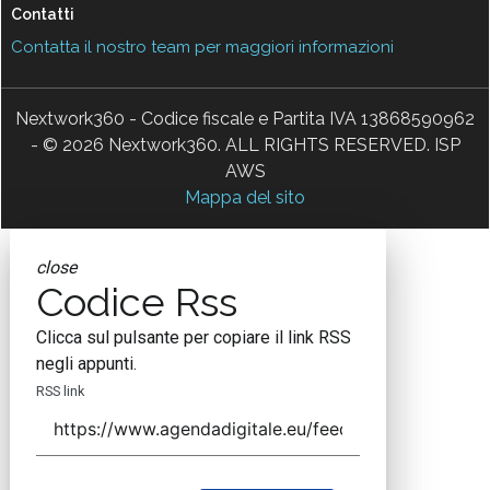
Contatti
Contatta il nostro team per maggiori informazioni
Nextwork360 - Codice fiscale e Partita IVA 13868590962
- © 2026 Nextwork360. ALL RIGHTS RESERVED. ISP
AWS
Mappa del sito
close
Codice Rss
Clicca sul pulsante per copiare il link RSS
negli appunti.
RSS link