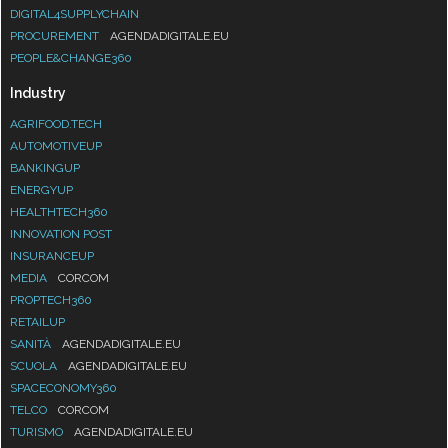
DIGITAL4SUPPLYCHAIN
PROCUREMENT
AGENDADIGITALE.EU
PEOPLE&CHANGE360
Industry
AGRIFOOD.TECH
AUTOMOTIVEUP
BANKINGUP
ENERGYUP
HEALTHTECH360
INNOVATION POST
INSURANCEUP
MEDIA
CORCOM
PROPTECH360
RETAILUP
SANITÀ
AGENDADIGITALE.EU
SCUOLA
AGENDADIGITALE.EU
SPACECONOMY360
TELCO
CORCOM
TURISMO
AGENDADIGITALE.EU