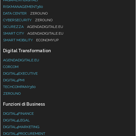
RISKMANAGEMENT360
DATA CENTER
ZEROUNO
CYBERSECURITY
ZEROUNO
SICUREZZA
AGENDADIGITALE.EU
SMART CITY
AGENDADIGITALE.EU
SMART MOBILITY
ECONOMYUP
Digital Transformation
AGENDADIGITALE.EU
CORCOM
DIGITAL4EXECUTIVE
DIGITAL4PMI
TECHCOMPANY360
ZEROUNO
Funzioni di Business
DIGITAL4FINANCE
DIGITAL4LEGAL
DIGITAL4MARKETING
DIGITAL4PROCUREMENT