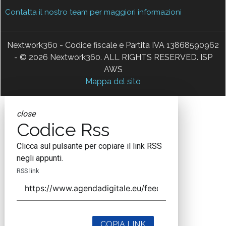
Contatta il nostro team per maggiori informazioni
Nextwork360 - Codice fiscale e Partita IVA 13868590962
- © 2026 Nextwork360. ALL RIGHTS RESERVED. ISP
AWS
Mappa del sito
close
Codice Rss
Clicca sul pulsante per copiare il link RSS
negli appunti.
RSS link
COPIA LINK