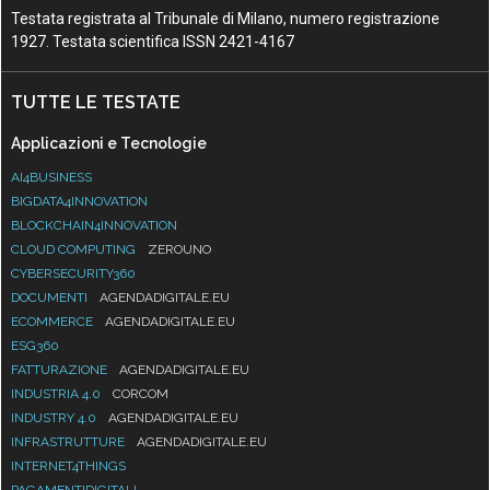
Testata registrata al Tribunale di Milano, numero registrazione
1927. Testata scientifica ISSN 2421-4167
TUTTE LE TESTATE
Applicazioni e Tecnologie
AI4BUSINESS
BIGDATA4INNOVATION
BLOCKCHAIN4INNOVATION
CLOUD COMPUTING
ZEROUNO
CYBERSECURITY360
DOCUMENTI
AGENDADIGITALE.EU
ECOMMERCE
AGENDADIGITALE.EU
ESG360
FATTURAZIONE
AGENDADIGITALE.EU
INDUSTRIA 4.0
CORCOM
INDUSTRY 4.0
AGENDADIGITALE.EU
INFRASTRUTTURE
AGENDADIGITALE.EU
INTERNET4THINGS
PAGAMENTIDIGITALI