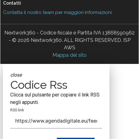
Contatti
Contatta il nostro team per maggiori informazioni
Nextwork360 - Codice fiscale e Partita IVA 13868590962
- © 2026 Nextwork360. ALL RIGHTS RESERVED. ISP
AWS
Mappa del sito
close
Codice Rss
Clicca sul pulsante per copiare il link RSS
negli appunti.
RSS link