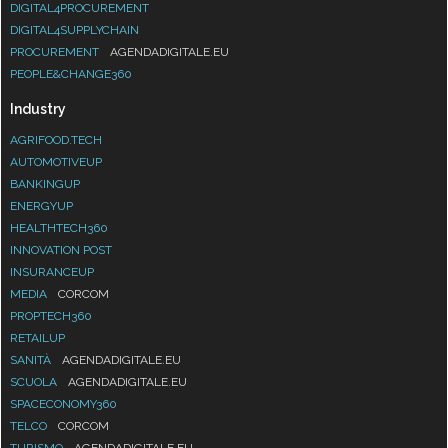
DIGITAL4PROCUREMENT
DIGITAL4SUPPLYCHAIN
PROCUREMENT
AGENDADIGITALE.EU
PEOPLE&CHANGE360
Industry
AGRIFOOD.TECH
AUTOMOTIVEUP
BANKINGUP
ENERGYUP
HEALTHTECH360
INNOVATION POST
INSURANCEUP
MEDIA
CORCOM
PROPTECH360
RETAILUP
SANITÀ
AGENDADIGITALE.EU
SCUOLA
AGENDADIGITALE.EU
SPACECONOMY360
TELCO
CORCOM
TURISMO
AGENDADIGITALE.EU