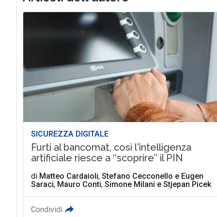
SICUREZZA DIGITALE
Furti al bancomat, così l'intelligenza
artificiale riesce a ‘‘scoprire’’ il PIN
di
Matteo Cardaioli
,
Stefano Cecconello e Eugen
Saraci
,
Mauro Conti
,
Simone Milani
e
Stjepan Picek
Condividi