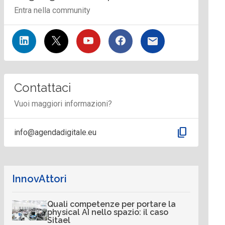
Entra nella community
Contattaci
Vuoi maggiori informazioni?
content_copy
info@agendadigitale.eu
InnovAttori
Quali competenze per portare la
physical AI nello spazio: il caso
Sitael