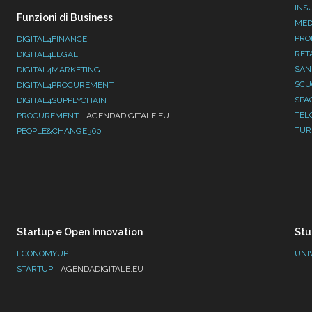
INS
Funzioni di Business
MED
PRO
DIGITAL4FINANCE
RET
DIGITAL4LEGAL
SAN
DIGITAL4MARKETING
SC
DIGITAL4PROCUREMENT
SPA
DIGITAL4SUPPLYCHAIN
TEL
PROCUREMENT
AGENDADIGITALE.EU
TUR
PEOPLE&CHANGE360
Startup e Open Innovation
Stu
ECONOMYUP
UNI
STARTUP
AGENDADIGITALE.EU