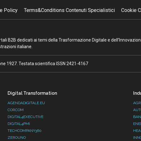
e Policy
Terms&Conditions Contenuti Specialistici
Cookie C
portali B2B dedicati ai temi della Trasformazione Digitale e dell’Innovazio
razioni italiane.
ione 1927. Testata scientifica ISSN 2421-4167
Digital Transformation
Ind
AGENDADIGITALE.EU
AGR
CORCOM
AUT
DIGITAL4EXECUTIVE
BAN
DIGITAL4PMI
ENE
TECHCOMPANY360
HEA
ZEROUNO
INN