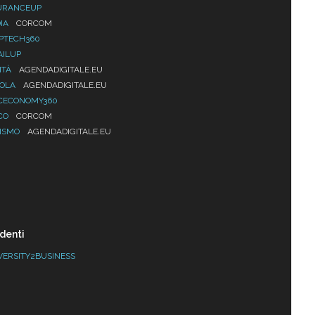
URANCEUP
IA
CORCOM
PTECH360
AILUP
ITÀ
AGENDADIGITALE.EU
UOLA
AGENDADIGITALE.EU
CECONOMY360
CO
CORCOM
ISMO
AGENDADIGITALE.EU
denti
VERSITY2BUSINESS