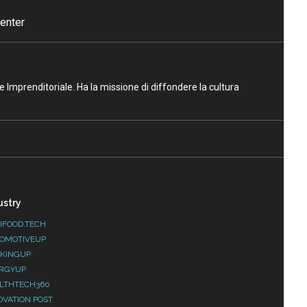
enter
ne Imprenditoriale. Ha la missione di diffondere la cultura
ustry
IFOOD.TECH
OMOTIVEUP
KINGUP
RGYUP
LTHTECH360
OVATION POST