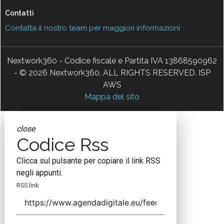
Contatti
Contatta il nostro team per maggiori informazioni
Nextwork360 - Codice fiscale e Partita IVA 13868590962
- © 2026 Nextwork360. ALL RIGHTS RESERVED. ISP
AWS
Mappa del sito
close
Codice Rss
Clicca sul pulsante per copiare il link RSS
negli appunti.
RSS link