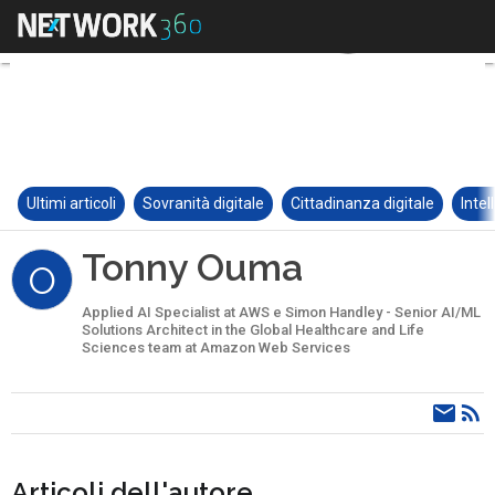
Ultimi articoli
Sovranità digitale
Cittadinanza digitale
Intel
Tonny Ouma
O
Applied AI Specialist at AWS e Simon Handley - Senior AI/ML
Solutions Architect in the Global Healthcare and Life
Sciences team at Amazon Web Services
Articoli dell'autore