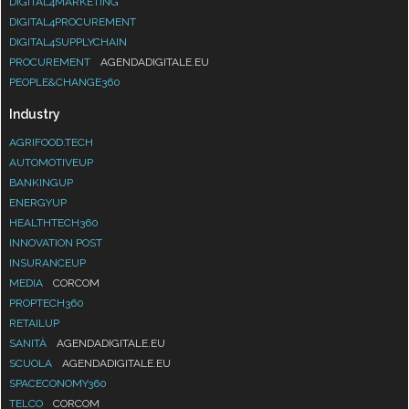
DIGITAL4MARKETING
DIGITAL4PROCUREMENT
DIGITAL4SUPPLYCHAIN
PROCUREMENT
AGENDADIGITALE.EU
PEOPLE&CHANGE360
Industry
AGRIFOOD.TECH
AUTOMOTIVEUP
BANKINGUP
ENERGYUP
HEALTHTECH360
INNOVATION POST
INSURANCEUP
MEDIA
CORCOM
PROPTECH360
RETAILUP
SANITÀ
AGENDADIGITALE.EU
SCUOLA
AGENDADIGITALE.EU
SPACECONOMY360
TELCO
CORCOM